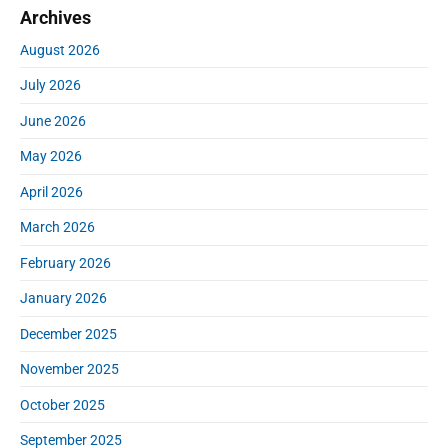
Archives
a
c
r
h
August 2026
y
f
S
July 2026
o
i
r
d
June 2026
:
e
May 2026
b
a
April 2026
r
March 2026
February 2026
January 2026
December 2025
November 2025
October 2025
September 2025