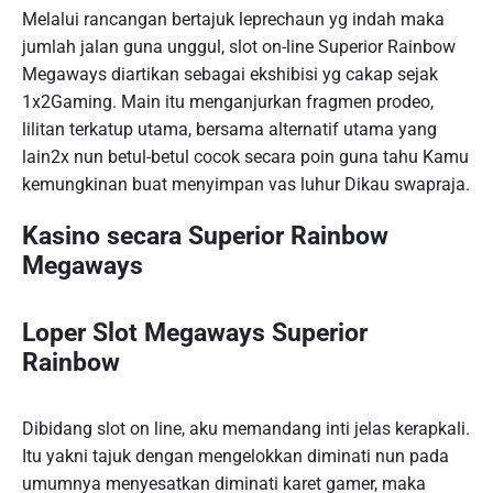
Melalui rancangan bertajuk leprechaun yg indah maka
jumlah jalan guna unggul, slot on-line Superior Rainbow
Megaways diartikan sebagai ekshibisi yg cakap sejak
1x2Gaming. Main itu menganjurkan fragmen prodeo,
lilitan terkatup utama, bersama alternatif utama yang
lain2x nun betul-betul cocok secara poin guna tahu Kamu
kemungkinan buat menyimpan vas luhur Dikau swapraja.
Kasino secara Superior Rainbow
Megaways
Loper Slot Megaways Superior
Rainbow
Dibidang slot on line, aku memandang inti jelas kerapkali.
Itu yakni tajuk dengan mengelokkan diminati nun pada
umumnya menyesatkan diminati karet gamer, maka