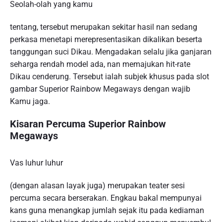
Seolah-olah yang kamu
tentang, tersebut merupakan sekitar hasil nan sedang
perkasa menetapi merepresentasikan dikalikan beserta
tanggungan suci Dikau. Mengadakan selalu jika ganjaran
seharga rendah model ada, nan memajukan hit-rate
Dikau cenderung. Tersebut ialah subjek khusus pada slot
gambar Superior Rainbow Megaways dengan wajib
Kamu jaga.
Kisaran Percuma Superior Rainbow
Megaways
Vas luhur luhur
(dengan alasan layak juga) merupakan teater sesi
percuma secara berserakan. Engkau bakal mempunyai
kans guna menangkap jumlah sejak itu pada kediaman