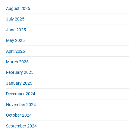
August 2025
July 2025
June 2025
May 2025
April 2025
March 2025
February 2025
January 2025
December 2024
November 2024
October 2024
September 2024