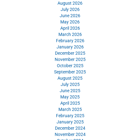
August 2026
July 2026
June 2026
May 2026
April 2026
March 2026
February 2026
January 2026
December 2025
November 2025
October 2025
September 2025
August 2025
July 2025
June 2025
May 2025
April 2025
March 2025
February 2025
January 2025
December 2024
November 2024