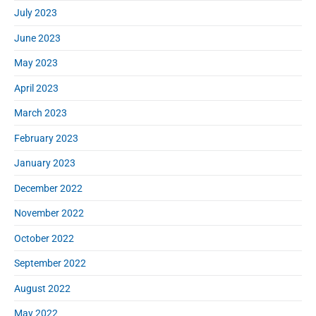
July 2023
June 2023
May 2023
April 2023
March 2023
February 2023
January 2023
December 2022
November 2022
October 2022
September 2022
August 2022
May 2022