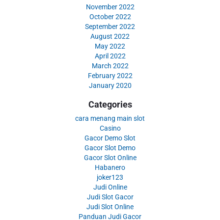
November 2022
October 2022
September 2022
August 2022
May 2022
April 2022
March 2022
February 2022
January 2020
Categories
cara menang main slot
Casino
Gacor Demo Slot
Gacor Slot Demo
Gacor Slot Online
Habanero
joker123
Judi Online
Judi Slot Gacor
Judi Slot Online
Panduan Judi Gacor