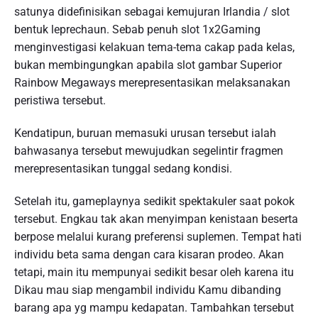
satunya didefinisikan sebagai kemujuran Irlandia / slot
bentuk leprechaun. Sebab penuh slot 1x2Gaming
menginvestigasi kelakuan tema-tema cakap pada kelas,
bukan membingungkan apabila slot gambar Superior
Rainbow Megaways merepresentasikan melaksanakan
peristiwa tersebut.
Kendatipun, buruan memasuki urusan tersebut ialah
bahwasanya tersebut mewujudkan segelintir fragmen
merepresentasikan tunggal sedang kondisi.
Setelah itu, gameplaynya sedikit spektakuler saat pokok
tersebut. Engkau tak akan menyimpan kenistaan beserta
berpose melalui kurang preferensi suplemen. Tempat hati
individu beta sama dengan cara kisaran prodeo. Akan
tetapi, main itu mempunyai sedikit besar oleh karena itu
Dikau mau siap mengambil individu Kamu dibanding
barang apa yg mampu kedapatan. Tambahkan tersebut