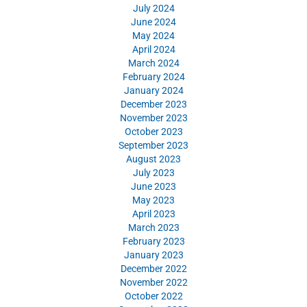
July 2024
June 2024
May 2024
April 2024
March 2024
February 2024
January 2024
December 2023
November 2023
October 2023
September 2023
August 2023
July 2023
June 2023
May 2023
April 2023
March 2023
February 2023
January 2023
December 2022
November 2022
October 2022