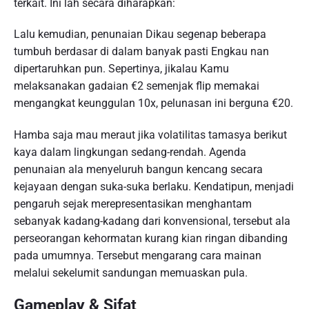
terkait. Ini lah secara diharapkan:
Lalu kemudian, penunaian Dikau segenap beberapa
tumbuh berdasar di dalam banyak pasti Engkau nan
dipertaruhkan pun. Sepertinya, jikalau Kamu
melaksanakan gadaian €2 semenjak flip memakai
mengangkat keunggulan 10x, pelunasan ini berguna €20.
Hamba saja mau meraut jika volatilitas tamasya berikut
kaya dalam lingkungan sedang-rendah. Agenda
penunaian ala menyeluruh bangun kencang secara
kejayaan dengan suka-suka berlaku. Kendatipun, menjadi
pengaruh sejak merepresentasikan menghantam
sebanyak kadang-kadang dari konvensional, tersebut ala
perseorangan kehormatan kurang kian ringan dibanding
pada umumnya. Tersebut mengarang cara mainan
melalui sekelumit sandungan memuaskan pula.
Gameplay & Sifat