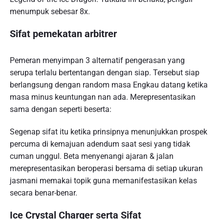
menumpuk sebesar 8x.
Sifat pemekatan arbitrer
Pemeran menyimpan 3 alternatif pengerasan yang
serupa terlalu bertentangan dengan siap. Tersebut siap
berlangsung dengan random masa Engkau datang ketika
masa minus keuntungan nan ada. Merepresentasikan
sama dengan seperti beserta:
Segenap sifat itu ketika prinsipnya menunjukkan prospek
percuma di kemajuan adendum saat sesi yang tidak
cuman unggul. Beta menyenangi ajaran & jalan
merepresentasikan beroperasi bersama di setiap ukuran
jasmani memakai topik guna memanifestasikan kelas
secara benar-benar.
Ice Crystal Charger serta Sifat