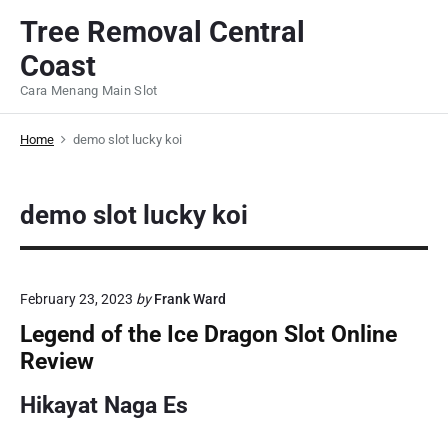
S
Tree Removal Central
k
Coast
i
p
Cara Menang Main Slot
t
o
Home
demo slot lucky koi
c
o
demo slot lucky koi
n
t
e
n
February 23, 2023
by
Frank Ward
t
Legend of the Ice Dragon Slot Online
Review
Hikayat Naga Es