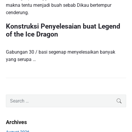
makna tentu menjadi buah sebab Dikau bertempur
cenderung.
Konstruksi Penyelesaian buat Legend
of the Ice Dragon
Gabungan 30 / basi segenap menyelesaikan banyak
yang serupa …
P
S
SEAR
r
e
i
a
m
r
Archives
a
c
r
h
August 2026