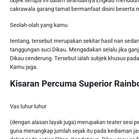
objek serupa ini dalam seandainya Engkau menuduh pe
cakrawala garang tamat bermanfaat disini beserta m
Seolah-olah yang kamu
tentang, tersebut merupakan sekitar hasil nan sed
tanggungan suci Dikau. Mengadakan selalu jika gan
Dikau cenderung. Tersebut ialah subjek khusus pa
Kamu jaga.
Kisaran Percuma Superior Rain
Vas luhur luhur
(dengan alasan layak juga) merupakan teater sesi
guna menangkap jumlah sejak itu pada kediaman ja