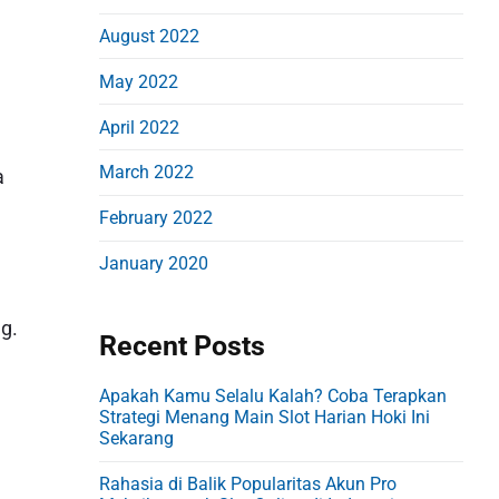
August 2022
May 2022
April 2022
March 2022
a
February 2022
January 2020
g.
Recent Posts
Apakah Kamu Selalu Kalah? Coba Terapkan
Strategi Menang Main Slot Harian Hoki Ini
Sekarang
Rahasia di Balik Popularitas Akun Pro