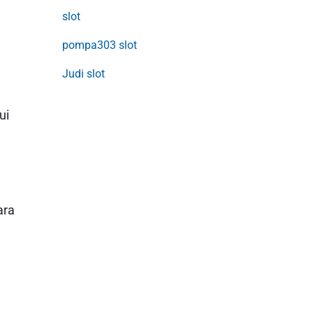
slot
pompa303 slot
Judi slot
ui
ara