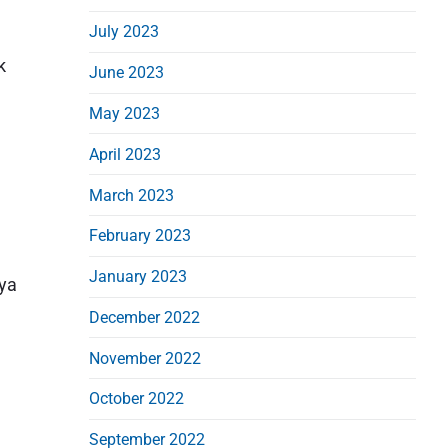
July 2023
k
June 2023
May 2023
April 2023
March 2023
February 2023
January 2023
nya
December 2022
November 2022
October 2022
September 2022