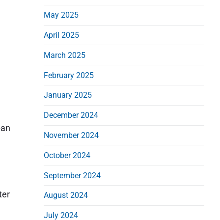
n
May 2025
April 2025
March 2025
February 2025
January 2025
December 2024
pan
November 2024
October 2024
September 2024
ter
August 2024
July 2024