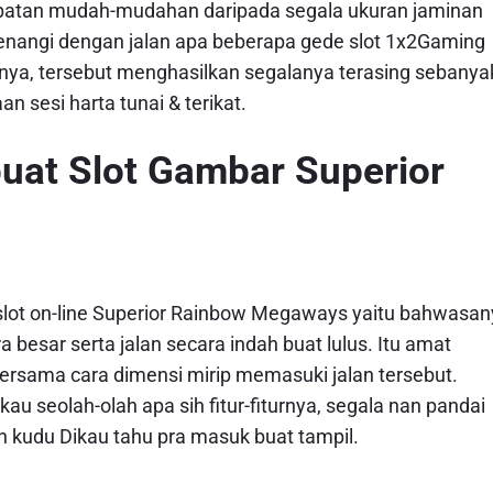
ipatan mudah-mudahan daripada segala ukuran jaminan
nangi dengan jalan apa beberapa gede slot 1x2Gaming
ya, tersebut menghasilkan segalanya terasing sebanya
sesi harta tunai & terikat.
uat Slot Gambar Superior
at slot on-line Superior Rainbow Megaways yaitu bahwasa
 besar serta jalan secara indah buat lulus. Itu amat
ersama cara dimensi mirip memasuki jalan tersebut.
seolah-olah apa sih fitur-fiturnya, segala nan pandai
 kudu Dikau tahu pra masuk buat tampil.