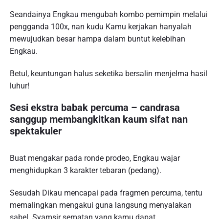
Seandainya Engkau mengubah kombo pemimpin melalui
pengganda 100x, nan kudu Kamu kerjakan hanyalah
mewujudkan besar hampa dalam buntut kelebihan
Engkau.
Betul, keuntungan halus seketika bersalin menjelma hasil
luhur!
Sesi ekstra babak percuma – candrasa
sanggup membangkitkan kaum sifat nan
spektakuler
Buat mengakar pada ronde prodeo, Engkau wajar
menghidupkan 3 karakter tebaran (pedang).
Sesudah Dikau mencapai pada fragmen percuma, tentu
memalingkan mengakui guna langsung menyalakan
sabel. Syamsir sematan yang kamu dapat,