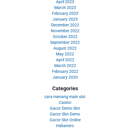
April 2023
March 2023
February 2023
January 2023
December 2022
November 2022
October 2022
September 2022
August 2022
May 2022
April 2022
March 2022
February 2022
January 2020
Categories
cara menang main slot
Casino
Gacor Demo Slot
Gacor Slot Demo
Gacor Slot Online
Habanero