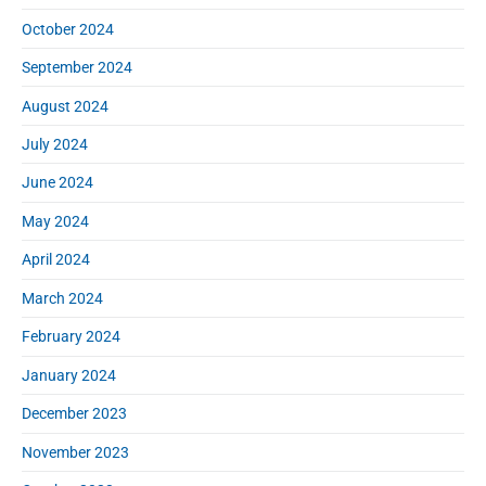
October 2024
September 2024
August 2024
July 2024
June 2024
May 2024
April 2024
March 2024
February 2024
January 2024
December 2023
November 2023