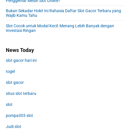
Penggemar Mesin Slot Online?
Bukan Sekadar Hoki! Ini Rahasia Daftar Slot Gacor Terbaru yang
Wajib Kamu Tahu
Slot Cocok untuk Modal Kecil: Menang Lebih Banyak dengan
Investasi Ringan
News Today
slot gacor hari ini
togel
slot gacor
situs slot terbaru
slot
pompa303 slot
Judi slot