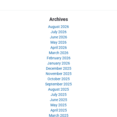
Archives
August 2026
July 2026
June 2026
May 2026
April 2026
March 2026
February 2026
January 2026
December 2025
November 2025
October 2025
September 2025
August 2025
July 2025
June 2025
May 2025
April 2025
March 2025