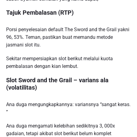
Tajuk Pembalasan (RTP)
Porsi penyelesaian default The Sword and the Grail yakni
96, 53%. Teman, pastikan buat memandu metode
jasmani slot itu.
Sekitar mempersiapkan slot berikut melalui kuota
pembalasan dengan kian lembut.
Slot Sword and the Grail – varians ala
(volatilitas)
Ana duga mengungkapkannya: variansnya “sangat keras.
”
Ana duga mengamati kelebihan sedikitnya 3, 000x
gadaian, tetapi akibat slot berikut belum komplet