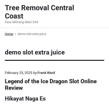
S
Tree Removal Central
k
Coast
i
p
Cara Menang Main Slot
t
o
Home
demo slot extra juice
c
o
demo slot extra juice
n
t
e
n
February 23, 2023
by
Frank Ward
t
Legend of the Ice Dragon Slot Online
Review
Hikayat Naga Es