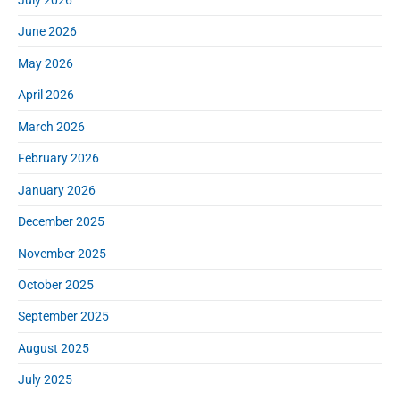
y
f
S
June 2026
o
i
r
d
May 2026
:
e
April 2026
b
a
March 2026
r
February 2026
January 2026
December 2025
November 2025
October 2025
September 2025
August 2025
July 2025