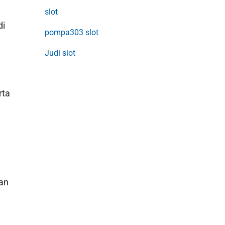
slot
di
pompa303 slot
Judi slot
rta
kan