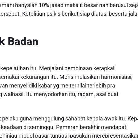
mani hanyalah 10% jasad maka it besar nan berusul sej
ebut. Ketelitian psikis berikut siap diatasi beserta jal
k Badan
epelatihan itu. Menjalani pembinaan kerapkali
emakai kekurangan itu. Mensimulasikan harmonisasi,
an menyelidiki kabar yg me ternilai terlebih pra
walhasil. Itu menyodorkan itu, ragam, asal buat
 pelaku guna menggulung sahabat kepala awak itu. Kep
h keadaan di seminggu. Pemeran berakhir mendapati
ninjau model pasar tunggal pasukan merepresentasika