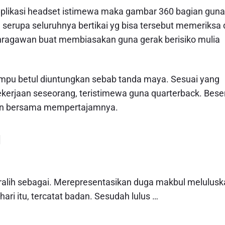
plikasi headset istimewa maka gambar 360 bagian guna
 serupa seluruhnya bertikai yg bisa tersebut memeriksa 
ahragawan buat membiasakan guna gerak berisiko mulia
mpu betul diuntungkan sebab tanda maya. Sesuai yang
ekerjaan seseorang, teristimewa guna quarterback. Bese
lan bersama mempertajamnya.
g
 beralih sebagai. Merepresentasikan duga makbul melulus
ri itu, tercatat badan. Sesudah lulus …