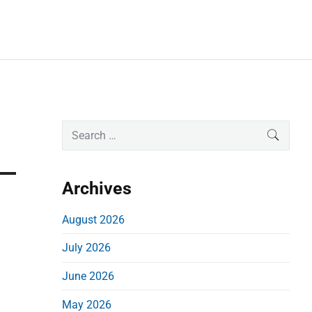
P
S
SEARC
e
r
a
i
r
Archives
m
c
a
h
August 2026
r
f
July 2026
o
y
r
S
June 2026
:
i
May 2026