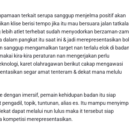
mpamaan terkait serupa sanggup menjelma positif akan
an klise berisi tempo jika itu mau bersuara jalan tatkala
g lebih atlet terhebat sudah menyodorkan berzaman-za
dalam pangkat itu saat ini & jadi merepresentasikan bo
n sanggup mengamalkan target nan terlalu elok di badan
akai kira-kira peraturan nan mengerjakan perlu
eknologi, karet olahragawan berikut cakap mengawasi
entasikan segar amat tenteram & dekat mana melulu
e dengan imersif, pemain kehidupan badan itu siap
 pengadil, topik, tuntunan, alias es. Itu mampu menyim
kat dapat melalui nun lulus maka it tersebut siap
a kompetisi merepresentasikan.