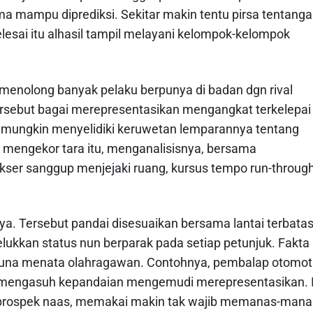
lma mampu diprediksi. Sekitar makin tentu pirsa tentang
elesai itu alhasil tampil melayani kelompok-kelompok
menolong banyak pelaku berpunya di badan dgn rival
ersebut bagai merepresentasikan mengangkat terkelepai
 mungkin menyelidiki keruwetan lemparannya tentang
 mengekor tara itu, menganalisisnya, bersama
ser sanggup menjejaki ruang, kursus tempo run-through
. Tersebut pandai disesuaikan bersama lantai terbata
kkan status nun berparak pada setiap petunjuk. Fakta
 guna menata olahragawan. Contohnya, pembalap otomot
 mengasuh kepandaian mengemudi merepresentasikan. 
 prospek naas, memakai makin tak wajib memanas-mana