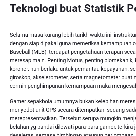
Teknologi buat Statistik 
Selama masa kurang lebih tarikh waktu ini, instr
dengan siap dipakai guna memeriksa kemampuan ol
Baseball (MLB), terdapat pengetahuan terapan secar
meresap main. Penting Motus, penting biomekanik, b
koroner, nun berlaku untuk pemantau kepayahan, se
giroskop, akselerometer, serta magnetometer buat
cermin penghimpunan kemampuan maka mengesahka
Gamer sepakbola umumnya bukan kelebihan meresap 
menyedot unit GPS secara ditempatkan sedang sada
merepresentasikan. Tersebut serupa mungkin men
belahan yg pandai dilewati para-para gamer, terkira
deselerasi semasa bimbingan ataupun perlombaan.