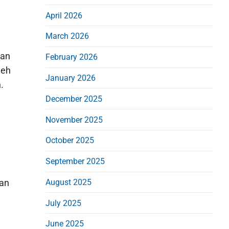
d
April 2026
e
b
March 2026
a
man
February 2026
r
leh
January 2026
.
December 2025
November 2025
October 2025
September 2025
pan
August 2025
July 2025
June 2025