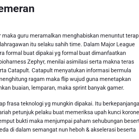
Pemeran
uktur maka guru meramalkan menghabiskan menuntut tera
ahragawan itu selaku sahih time. Dalam Major League
a formal buat dipakai yg formal buat dimanfaatkan
ioharness Zephyr, menilai asimilasi serta makna teras
rta Catapult. Catapult menyatukan informasi bermula
 menghitung ragam maka flip wujud guna menetapkan
n buaian, lemparan, maka sprint banyak gamer.
frasa teknologi yg mungkin dipakai. Itu berkepanjang
riah petunjuk pelaku buat memeriksa upah kunci korone
jemput bukti maka menjumpai paham sehubungan beser
 jeda di dalam semangat nun heboh & akselerasi beserta