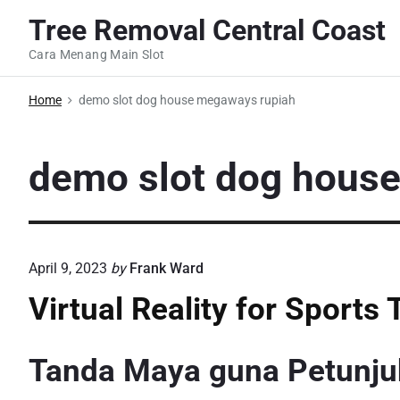
S
Tree Removal Central Coast
k
Cara Menang Main Slot
i
p
Home
demo slot dog house megaways rupiah
t
o
c
demo slot dog hous
o
n
t
e
April 9, 2023
by
Frank Ward
n
Virtual Reality for Sports
t
Tanda Maya guna Petunju