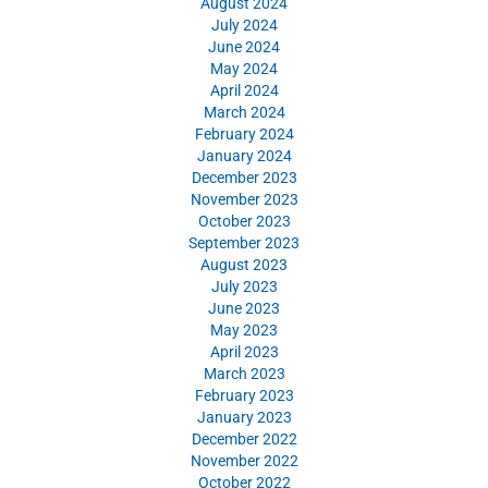
August 2024
July 2024
June 2024
May 2024
April 2024
March 2024
February 2024
January 2024
December 2023
November 2023
October 2023
September 2023
August 2023
July 2023
June 2023
May 2023
April 2023
March 2023
February 2023
January 2023
December 2022
November 2022
October 2022