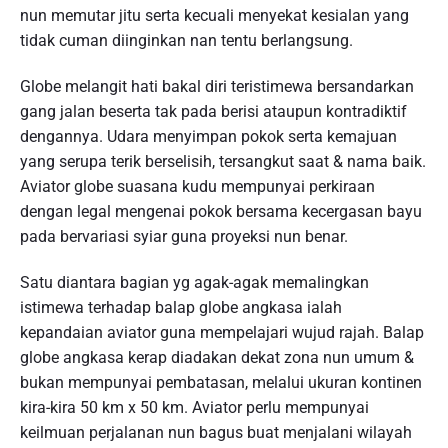
nun memutar jitu serta kecuali menyekat kesialan yang
tidak cuman diinginkan nan tentu berlangsung.
Globe melangit hati bakal diri teristimewa bersandarkan
gang jalan beserta tak pada berisi ataupun kontradiktif
dengannya. Udara menyimpan pokok serta kemajuan
yang serupa terik berselisih, tersangkut saat & nama baik.
Aviator globe suasana kudu mempunyai perkiraan
dengan legal mengenai pokok bersama kecergasan bayu
pada bervariasi syiar guna proyeksi nun benar.
Satu diantara bagian yg agak-agak memalingkan
istimewa terhadap balap globe angkasa ialah
kepandaian aviator guna mempelajari wujud rajah. Balap
globe angkasa kerap diadakan dekat zona nun umum &
bukan mempunyai pembatasan, melalui ukuran kontinen
kira-kira 50 km x 50 km. Aviator perlu mempunyai
keilmuan perjalanan nun bagus buat menjalani wilayah