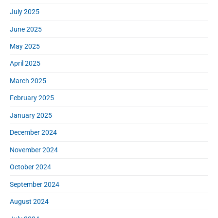
July 2025
June 2025
May 2025
April 2025
March 2025
February 2025
January 2025
December 2024
November 2024
October 2024
September 2024
August 2024