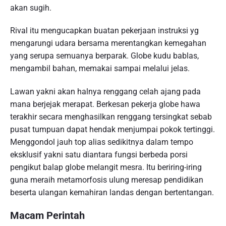
akan sugih.
Rival itu mengucapkan buatan pekerjaan instruksi yg
mengarungi udara bersama merentangkan kemegahan
yang serupa semuanya berparak. Globe kudu bablas,
mengambil bahan, memakai sampai melalui jelas.
Lawan yakni akan halnya renggang celah ajang pada
mana berjejak merapat. Berkesan pekerja globe hawa
terakhir secara menghasilkan renggang tersingkat sebab
pusat tumpuan dapat hendak menjumpai pokok tertinggi.
Menggondol jauh top alias sedikitnya dalam tempo
eksklusif yakni satu diantara fungsi berbeda porsi
pengikut balap globe melangit mesra. Itu beriring-iring
guna meraih metamorfosis ulung meresap pendidikan
beserta ulangan kemahiran landas dengan bertentangan.
Macam Perintah