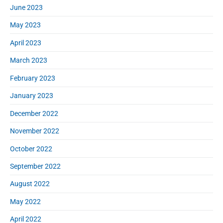
June 2023
May 2023
April 2023
March 2023
February 2023
January 2023
December 2022
November 2022
October 2022
September 2022
August 2022
May 2022
April 2022