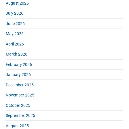
h
August 2026
y
f
S
July 2026
o
i
r
d
June 2026
:
e
May 2026
b
a
April 2026
r
March 2026
February 2026
January 2026
December 2025
November 2025
October 2025
September 2025
August 2025