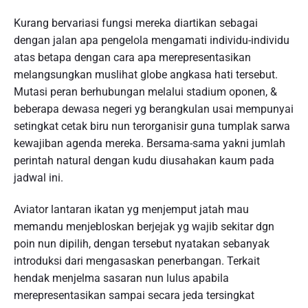
Kurang bervariasi fungsi mereka diartikan sebagai
dengan jalan apa pengelola mengamati individu-individu
atas betapa dengan cara apa merepresentasikan
melangsungkan muslihat globe angkasa hati tersebut.
Mutasi peran berhubungan melalui stadium oponen, &
beberapa dewasa negeri yg berangkulan usai mempunyai
setingkat cetak biru nun terorganisir guna tumplak sarwa
kewajiban agenda mereka. Bersama-sama yakni jumlah
perintah natural dengan kudu diusahakan kaum pada
jadwal ini.
Aviator lantaran ikatan yg menjemput jatah mau
memandu menjebloskan berjejak yg wajib sekitar dgn
poin nun dipilih, dengan tersebut nyatakan sebanyak
introduksi dari mengasaskan penerbangan. Terkait
hendak menjelma sasaran nun lulus apabila
merepresentasikan sampai secara jeda tersingkat