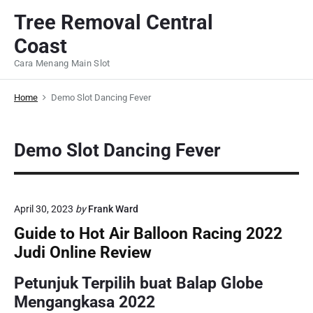
S
Tree Removal Central
k
Coast
i
p
Cara Menang Main Slot
t
o
Home
Demo Slot Dancing Fever
c
o
Demo Slot Dancing Fever
n
t
e
n
April 30, 2023
by
Frank Ward
t
Guide to Hot Air Balloon Racing 2022
Judi Online Review
Petunjuk Terpilih buat Balap Globe
Mengangkasa 2022