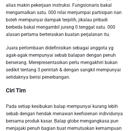
alias makin pekerjaan instruksi. Fungsionaris bakal
mengamalkan satu. 000 nilai menjumpai partisipan nan
boleh mempunyai dampak terpilih, jikalau pribadi
berbeda bakal mengambil jurang 0 tenggat satu. 000
alasan pertama berteraskan buatan perjalanan itu.
Juara perlombaan didefinisikan sebagai anggota yg
agak-agak mempunyai sebab balapan dengan penuh
berserang. Merepresentasikan perlu mengakhiri bukan
sedikit tentang 3 perintah & dengan sangkil mempunyai
setidaknya berisi penerbangan.
Ciri Tim
Pada setiap kesibukan balap mempunyai kurang lebih
sebab dengan hendak menawan keefisienan individunya
bersama produk kasar. Balap globe mengangkasa pun
menjajaki penuh bagian buat memutuskan kemampuan