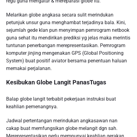
regu guna mengatur & mereparasi globe itu.
Melarikan globe angkasa secara sulit merindukan
petunjuk unsur guna menghambat terjadinya bala. Kini,
sejumlah gede klan pun menyimpan pemrogram netbook
guna sehat itu mendirikan prediksi yg jelas maka merintis
tuntunan penerbangan merepresentasikan. Pemrogram
komputer jinjing mengenakan GPS (Global Positioning
System) buat positif aviator bersama penentuan haluan
memakai perjalanan.
Kesibukan Globe Langit PanasTugas
Balap globe langit terbabit pekerjaan instruksi buat
keahlian pemenangnya.
Jadwal pertentangan merindukan angkasawan nan
cakap buat memfungsikan globe melangit dgn sah.
Merepresentasikan perlu mempunyai keahlian gerakan