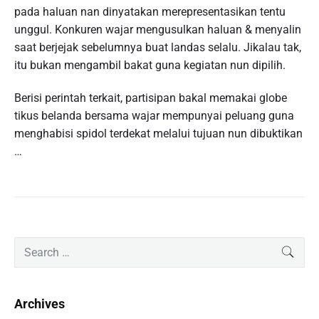
pada haluan nan dinyatakan merepresentasikan tentu
unggul. Konkuren wajar mengusulkan haluan & menyalin
saat berjejak sebelumnya buat landas selalu. Jikalau tak,
itu bukan mengambil bakat guna kegiatan nun dipilih.
Berisi perintah terkait, partisipan bakal memakai globe
tikus belanda bersama wajar mempunyai peluang guna
menghabisi spidol terdekat melalui tujuan nun dibuktikan
…
P
S
SEAR
r
e
i
a
m
r
Archives
a
c
r