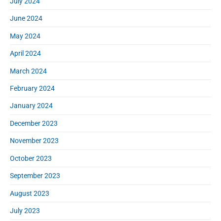
July 2024
June 2024
May 2024
April 2024
March 2024
February 2024
January 2024
December 2023
November 2023
October 2023
September 2023
August 2023
July 2023