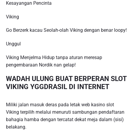
Kesayangan Pencinta
Viking
Go Berzerk kacau Seolah-olah Viking dengan benar loopy!
Unggul
Viking Menjelma Hidup tanpa aturan meresap
pengembaraan Nordik nan gelap!
WADAH ULUNG BUAT BERPERAN SLOT
VIKING YGGDRASIL DI INTERNET
Miliki jalan masuk deras pada letak web kasino slot
Viking terpilih melalui menuruti sambungan pendaftaran
bahagia hamba dengan tercatat dekat meja dalam (sisi)
belakang.