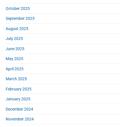
October 2025
September 2025
August 2025
July 2025
June 2025
May 2025
April 2025
March 2025
February 2025
January 2025
December 2024
November 2024