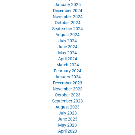
January 2025
December 2024
November 2024
October 2024
September 2024
August 2024
July 2024
June 2024
May 2024
April 2024
March 2024
February 2024
January 2024
December 2023
November 2023
October 2023
September 2023
August 2023
July 2023
June 2023
May 2023
April 2023