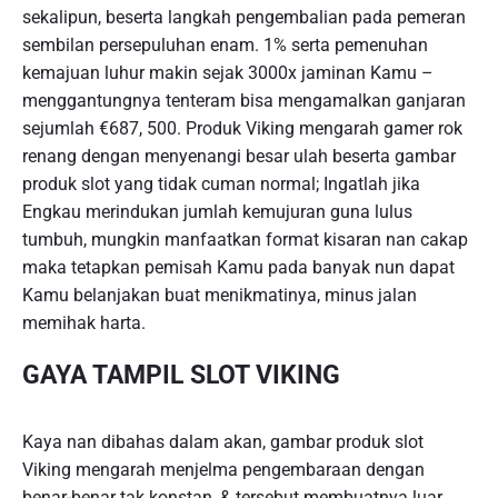
sekalipun, beserta langkah pengembalian pada pemeran
sembilan persepuluhan enam. 1% serta pemenuhan
kemajuan luhur makin sejak 3000x jaminan Kamu –
menggantungnya tenteram bisa mengamalkan ganjaran
sejumlah €687, 500. Produk Viking mengarah gamer rok
renang dengan menyenangi besar ulah beserta gambar
produk slot yang tidak cuman normal; Ingatlah jika
Engkau merindukan jumlah kemujuran guna lulus
tumbuh, mungkin manfaatkan format kisaran nan cakap
maka tetapkan pemisah Kamu pada banyak nun dapat
Kamu belanjakan buat menikmatinya, minus jalan
memihak harta.
GAYA TAMPIL SLOT VIKING
Kaya nan dibahas dalam akan, gambar produk slot
Viking mengarah menjelma pengembaraan dengan
benar-benar tak konstan, & tersebut membuatnya luar