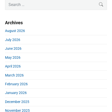
P
S
SEAR
r
e
i
a
m
r
Archives
a
c
r
h
August 2026
y
f
S
July 2026
o
i
r
d
June 2026
:
e
May 2026
b
a
April 2026
r
March 2026
February 2026
January 2026
December 2025
November 2025