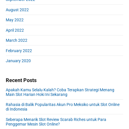
August 2022
May 2022
April 2022
March 2022
February 2022
January 2020
Recent Posts
Apakah Kamu Selalu Kalah? Coba Terapkan Strategi Menang
Main Slot Harian Hoki Ini Sekarang
Rahasia di Balik Popularitas Akun Pro Meksiko untuk Slot Online
di Indonesia
Seberapa Menarik Slot Review Scarab Riches untuk Para
Penggemar Mesin Slot Online?