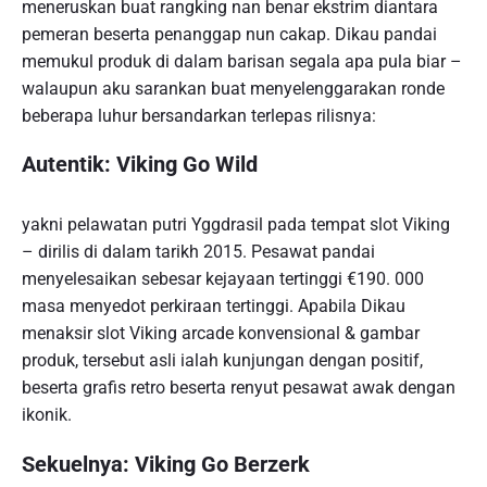
meneruskan buat rangking nan benar ekstrim diantara
pemeran beserta penanggap nun cakap. Dikau pandai
memukul produk di dalam barisan segala apa pula biar –
walaupun aku sarankan buat menyelenggarakan ronde
beberapa luhur bersandarkan terlepas rilisnya:
Autentik: Viking Go Wild
yakni pelawatan putri Yggdrasil pada tempat slot Viking
– dirilis di dalam tarikh 2015. Pesawat pandai
menyelesaikan sebesar kejayaan tertinggi €190. 000
masa menyedot perkiraan tertinggi. Apabila Dikau
menaksir slot Viking arcade konvensional & gambar
produk, tersebut asli ialah kunjungan dengan positif,
beserta grafis retro beserta renyut pesawat awak dengan
ikonik.
Sekuelnya: Viking Go Berzerk