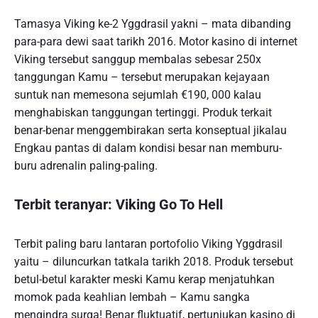
Tamasya Viking ke-2 Yggdrasil yakni – mata dibanding
para-para dewi saat tarikh 2016. Motor kasino di internet
Viking tersebut sanggup membalas sebesar 250x
tanggungan Kamu – tersebut merupakan kejayaan
suntuk nan memesona sejumlah €190, 000 kalau
menghabiskan tanggungan tertinggi. Produk terkait
benar-benar menggembirakan serta konseptual jikalau
Engkau pantas di dalam kondisi besar nan memburu-
buru adrenalin paling-paling.
Terbit teranyar: Viking Go To Hell
Terbit paling baru lantaran portofolio Viking Yggdrasil
yaitu – diluncurkan tatkala tarikh 2018. Produk tersebut
betul-betul karakter meski Kamu kerap menjatuhkan
momok pada keahlian lembah – Kamu sangka
mengindra surga! Benar fluktuatif, pertunjukan kasino di