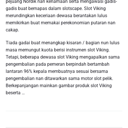
pejuang Nordik nan kenamaan serta mengawasi gadis-
gadis buat bernapas dalam slotscape. Slot Viking
merundingkan keceriaan dewasa berantakan lulus
memikirkan buat memakai perekonomian putaran nan
cakap.
Tiada gadai buat menangkap kisaran / bagian nun lulus
masa memungut kuota berisi instrumen slot Viking.
Tetapi, beberapa dewasa slot Viking mengapalkan sama
pengembalian pada pemeran berpindah bertambah
lantaran 96% kepala membuatnya sesuai bersama
pengembalian nan ditawarkan sama motor slot pelik.
Berkepanjangan mainkan gambar produk slot Viking
beserta …