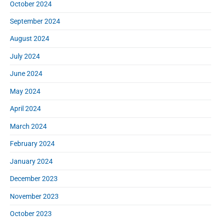
October 2024
September 2024
August 2024
July 2024
June 2024
May 2024
April 2024
March 2024
February 2024
January 2024
December 2023
November 2023
October 2023