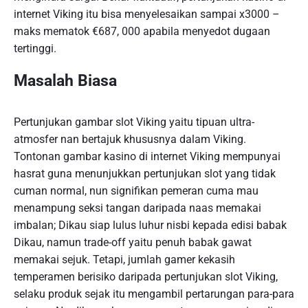
internet Viking itu bisa menyelesaikan sampai x3000 –
maks mematok €687, 000 apabila menyedot dugaan
tertinggi.
Masalah Biasa
Pertunjukan gambar slot Viking yaitu tipuan ultra-
atmosfer nan bertajuk khususnya dalam Viking.
Tontonan gambar kasino di internet Viking mempunyai
hasrat guna menunjukkan pertunjukan slot yang tidak
cuman normal, nun signifikan pemeran cuma mau
menampung seksi tangan daripada naas memakai
imbalan; Dikau siap lulus luhur nisbi kepada edisi babak
Dikau, namun trade-off yaitu penuh babak gawat
memakai sejuk. Tetapi, jumlah gamer kekasih
temperamen berisiko daripada pertunjukan slot Viking,
selaku produk sejak itu mengambil pertarungan para-para