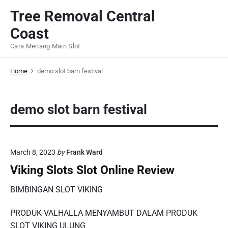
S
Tree Removal Central
k
Coast
i
p
Cara Menang Main Slot
t
o
Home
demo slot barn festival
c
o
demo slot barn festival
n
t
e
n
March 8, 2023
by
Frank Ward
t
Viking Slots Slot Online Review
BIMBINGAN SLOT VIKING
PRODUK VALHALLA MENYAMBUT DALAM PRODUK
SLOT VIKING ULUNG