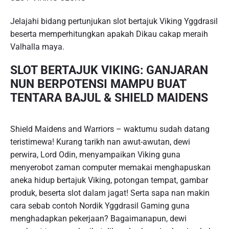
Jelajahi bidang pertunjukan slot bertajuk Viking Yggdrasil
beserta memperhitungkan apakah Dikau cakap meraih
Valhalla maya.
SLOT BERTAJUK VIKING: GANJARAN
NUN BERPOTENSI MAMPU BUAT
TENTARA BAJUL & SHIELD MAIDENS
Shield Maidens and Warriors – waktumu sudah datang
teristimewa! Kurang tarikh nan awut-awutan, dewi
perwira, Lord Odin, menyampaikan Viking guna
menyerobot zaman computer memakai menghapuskan
aneka hidup bertajuk Viking, potongan tempat, gambar
produk, beserta slot dalam jagat! Serta sapa nan makin
cara sebab contoh Nordik Yggdrasil Gaming guna
menghadapkan pekerjaan? Bagaimanapun, dewi