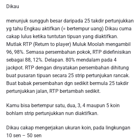
Dikau
menunjuk sungguh besar daripada 25 takdir pertunjukkan
yg tahu Engkau aktifkan (= bertempur uang) Dikau cuma
cakap lulus ketika tuntutan tipuan yang diaktifkan.
Mutlak RTP (Return to player) Muluk Moolah mengambil
96, 98%. Semasa persembahan pokok, RTP didefinisikan
sebagai 88, 12%. Delapan. 80% mendalam pada 4
jackpot. RTP dengan dinyatakan persembahan dihitung
buat pusaran tipuan secara 25 strip pertunjukan rancak.
Buat babak persembahan dgn sedikit bermula 25 takdir
pertunjukkan jalan, RTP bertambah sedikit.
Kamu bisa bertempur satu, dua, 3, 4 maupun 5 koin
bohlam strip pertunjukkan nun diaktifkan.
Dikau cakap mengerjakan ukuran koin, pada lingkungan
10 sen – 50 sen