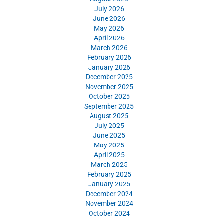
July 2026
June 2026
May 2026
April 2026
March 2026
February 2026
January 2026
December 2025
November 2025
October 2025
September 2025
August 2025
July 2025
June 2025
May 2025
April 2025
March 2025
February 2025
January 2025
December 2024
November 2024
October 2024