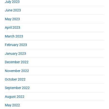
July 2023
June 2023
May 2023
April 2023
March 2023
February 2023
January 2023
December 2022
November 2022
October 2022
September 2022
August 2022
May 2022