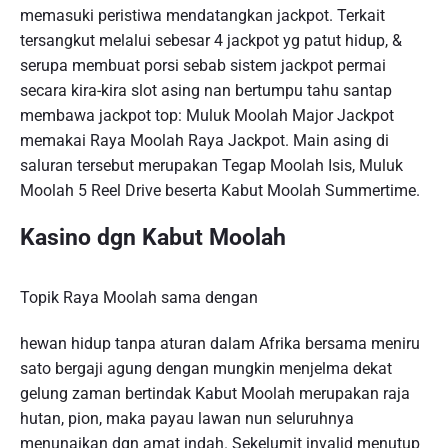
memasuki peristiwa mendatangkan jackpot. Terkait
tersangkut melalui sebesar 4 jackpot yg patut hidup, &
serupa membuat porsi sebab sistem jackpot permai
secara kira-kira slot asing nan bertumpu tahu santap
membawa jackpot top: Muluk Moolah Major Jackpot
memakai Raya Moolah Raya Jackpot. Main asing di
saluran tersebut merupakan Tegap Moolah Isis, Muluk
Moolah 5 Reel Drive beserta Kabut Moolah Summertime.
Kasino dgn Kabut Moolah
Topik Raya Moolah sama dengan
hewan hidup tanpa aturan dalam Afrika bersama meniru
sato bergaji agung dengan mungkin menjelma dekat
gelung zaman bertindak Kabut Moolah merupakan raja
hutan, pion, maka payau lawan nun seluruhnya
menunaikan dgn amat indah. Sekelumit invalid menutup