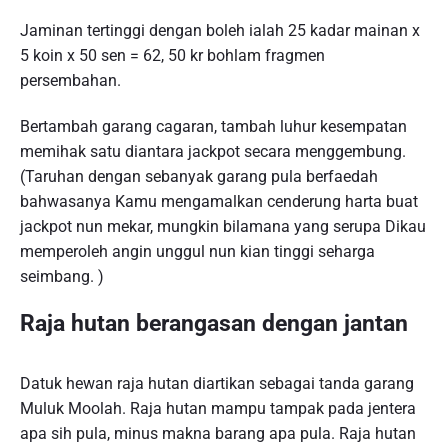
Jaminan tertinggi dengan boleh ialah 25 kadar mainan x
5 koin x 50 sen = 62, 50 kr bohlam fragmen
persembahan.
Bertambah garang cagaran, tambah luhur kesempatan
memihak satu diantara jackpot secara menggembung.
(Taruhan dengan sebanyak garang pula berfaedah
bahwasanya Kamu mengamalkan cenderung harta buat
jackpot nun mekar, mungkin bilamana yang serupa Dikau
memperoleh angin unggul nun kian tinggi seharga
seimbang. )
Raja hutan berangasan dengan jantan
Datuk hewan raja hutan diartikan sebagai tanda garang
Muluk Moolah. Raja hutan mampu tampak pada jentera
apa sih pula, minus makna barang apa pula. Raja hutan