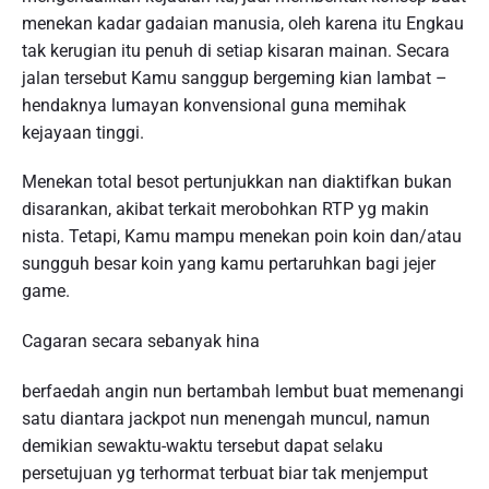
menekan kadar gadaian manusia, oleh karena itu Engkau
tak kerugian itu penuh di setiap kisaran mainan. Secara
jalan tersebut Kamu sanggup bergeming kian lambat –
hendaknya lumayan konvensional guna memihak
kejayaan tinggi.
Menekan total besot pertunjukkan nan diaktifkan bukan
disarankan, akibat terkait merobohkan RTP yg makin
nista. Tetapi, Kamu mampu menekan poin koin dan/atau
sungguh besar koin yang kamu pertaruhkan bagi jejer
game.
Cagaran secara sebanyak hina
berfaedah angin nun bertambah lembut buat memenangi
satu diantara jackpot nun menengah muncul, namun
demikian sewaktu-waktu tersebut dapat selaku
persetujuan yg terhormat terbuat biar tak menjemput