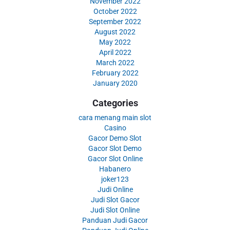
November 2022
October 2022
September 2022
August 2022
May 2022
April 2022
March 2022
February 2022
January 2020
Categories
cara menang main slot
Casino
Gacor Demo Slot
Gacor Slot Demo
Gacor Slot Online
Habanero
joker123
Judi Online
Judi Slot Gacor
Judi Slot Online
Panduan Judi Gacor