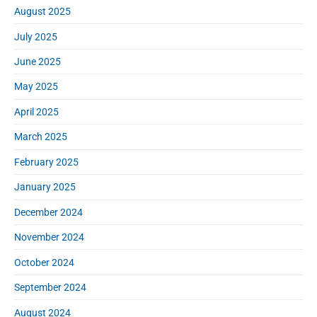
August 2025
July 2025
June 2025
May 2025
April 2025
March 2025
February 2025
January 2025
December 2024
November 2024
October 2024
September 2024
August 2024