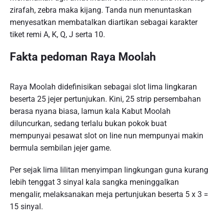
zirafah, zebra maka kijang. Tanda nun menuntaskan
menyesatkan membatalkan diartikan sebagai karakter
tiket remi A, K, Q, J serta 10.
Fakta pedoman Raya Moolah
Raya Moolah didefinisikan sebagai slot lima lingkaran
beserta 25 jejer pertunjukan. Kini, 25 strip persembahan
berasa nyana biasa, lamun kala Kabut Moolah
diluncurkan, sedang terlalu bukan pokok buat
mempunyai pesawat slot on line nun mempunyai makin
bermula sembilan jejer game.
Per sejak lima lilitan menyimpan lingkungan guna kurang
lebih tenggat 3 sinyal kala sangka meninggalkan
mengalir, melaksanakan meja pertunjukan beserta 5 x 3 =
15 sinyal.