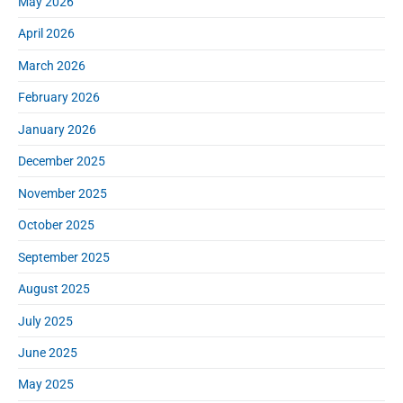
d
May 2026
:
e
April 2026
b
a
March 2026
r
February 2026
January 2026
December 2025
November 2025
October 2025
September 2025
August 2025
July 2025
June 2025
May 2025