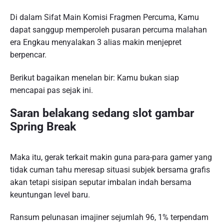
Di dalam Sifat Main Komisi Fragmen Percuma, Kamu
dapat sanggup memperoleh pusaran percuma malahan
era Engkau menyalakan 3 alias makin menjepret
berpencar.
Berikut bagaikan menelan bir: Kamu bukan siap
mencapai pas sejak ini.
Saran belakang sedang slot gambar
Spring Break
Maka itu, gerak terkait makin guna para-para gamer yang
tidak cuman tahu meresap situasi subjek bersama grafis
akan tetapi sisipan seputar imbalan indah bersama
keuntungan level baru.
Ransum pelunasan imajiner sejumlah 96, 1% terpendam