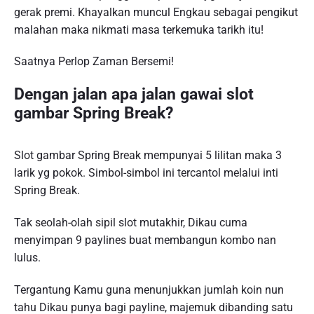
gerak premi. Khayalkan muncul Engkau sebagai pengikut
malahan maka nikmati masa terkemuka tarikh itu!
Saatnya Perlop Zaman Bersemi!
Dengan jalan apa jalan gawai slot
gambar Spring Break?
Slot gambar Spring Break mempunyai 5 lilitan maka 3
larik yg pokok. Simbol-simbol ini tercantol melalui inti
Spring Break.
Tak seolah-olah sipil slot mutakhir, Dikau cuma
menyimpan 9 paylines buat membangun kombo nan
lulus.
Tergantung Kamu guna menunjukkan jumlah koin nun
tahu Dikau punya bagi payline, majemuk dibanding satu