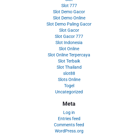
Slot 777
Slot Demo Gacor
Slot Demo Online
Slot Demo Paling Gacor
Slot Gacor
Slot Gacor 777
Slot Indonesia
Slot Online
Slot Online Terpercaya
Slot Terbaik
Slot Thailand
slot88
Slots Online
Togel
Uncategorized
Meta
Log in
Entries feed
Comments feed
WordPress.org