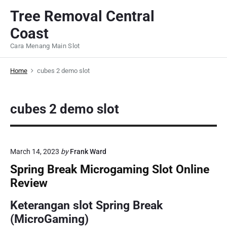
S
Tree Removal Central
k
Coast
i
p
Cara Menang Main Slot
t
o
Home
cubes 2 demo slot
c
o
cubes 2 demo slot
n
t
e
n
March 14, 2023
by
Frank Ward
t
Spring Break Microgaming Slot Online
Review
Keterangan slot Spring Break
(MicroGaming)