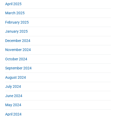
April 2025
March 2025
February 2025
January 2025
December 2024
November 2024
October 2024
September 2024
August 2024
July 2024
June 2024
May 2024
April 2024