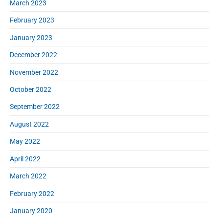
March 2023
February 2023
January 2023
December 2022
November 2022
October 2022
September 2022
August 2022
May 2022
April 2022
March 2022
February 2022
January 2020