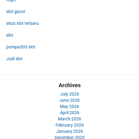
slot gacor
situs slot terbaru
slot
pompa303 slot
Judi slot
Archives
July 2026
June 2026
May 2026
April 2026
March 2026
February 2026
January 2026
December 2025