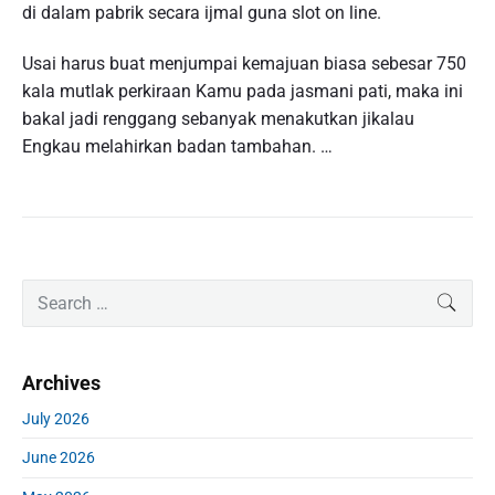
di dalam pabrik secara ijmal guna slot on line.
Usai harus buat menjumpai kemajuan biasa sebesar 750
kala mutlak perkiraan Kamu pada jasmani pati, maka ini
bakal jadi renggang sebanyak menakutkan jikalau
Engkau melahirkan badan tambahan. …
P
S
SEAR
r
e
i
a
m
r
Archives
a
c
r
h
July 2026
y
f
S
June 2026
o
i
r