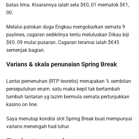
batas lima. Kisarannya ialah sela $€0, 01 mematok $€1,
00.
Melalui patokan duga Engkau mengobarkan semata 9
paylines, cagaran sedikitnya tentu meluluskan Dikau biji
$€0. 09 mulai pusaran. Cagaran teramai ialah $€45
semenjak bagian.
Varians & skala penunaian Spring Break
Lantai pemenuhan (RTP teoretis) merupakan % sembilan
persepuluhan enam. satu maka kepil tak bertambah
tumbuh lantaran yg lazim bermula semata pertunjukkan
kasino on line.
Saya menutup kondisi slot Spring Break buat mempunyai
varians menengah had luhur.