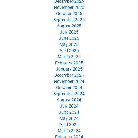
December 2025
November 2025
October 2025
September 2025
August 2025
July 2025
June 2025
May 2025
April 2025
March 2025
February 2025
January 2025
December 2024
November 2024
October 2024
September 2024
August 2024
July 2024
June 2024
May 2024
April 2024
March 2024
February 2024