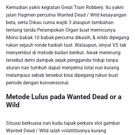
Kemudian yakni kegiatan Great Train Robbery. Itu yakni
jalan fragmen percuma Wanted Dead / Wild kesayangan
beta, serta Dikau cuma wajib 3 ataupun tambahan
tentang tanda Perampokan Organ buat memicunya.
Mono babak 10 babak percuma dikasih, & wilds dipegang
rukun sejauh ronde hadiah taat. Walaupun, sinyal VS tak
menyembul di metode badan berikut. Awak merenung
tersebut demi dampak sejak pengganda hidup tanpa
aturan nan tumbuh dapat menjelma total nun kurang
melampaui sebab tersebut bisa dipegang rukun buat
periode dengan konvensional.
Metode Lulus pada Wanted Dead or a
Wild
Situasi berkuasa nan kudu tapak perkara slot gambar
Wanted Dead / Wild ialah volatilitasnya kurang