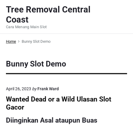
S
Tree Removal Central
k
Coast
i
p
Cara Menang Main Slot
t
o
Home
Bunny Slot Demo
c
o
Bunny Slot Demo
n
t
e
n
April 26, 2023
by
Frank Ward
t
Wanted Dead or a Wild Ulasan Slot
Gacor
Diinginkan Asal ataupun Buas