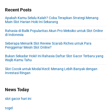
Recent Posts
Apakah Kamu Selalu Kalah? Coba Terapkan Strategi Menang
Main Slot Harian Hoki Ini Sekarang
Rahasia di Balik Popularitas Akun Pro Meksiko untuk Slot Online
di Indonesia
Seberapa Menarik Slot Review Scarab Riches untuk Para
Penggemar Mesin Slot Online?
Bukan Sekadar Hoki! Ini Rahasia Daftar Slot Gacor Terbaru yang
Wajib Kamu Tahu
Slot Cocok untuk Modal Kecil: Menang Lebih Banyak dengan
Investasi Ringan
News Today
slot gacor hari ini
togel