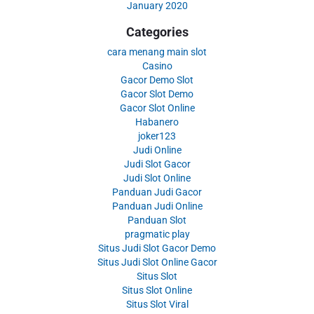
January 2020
Categories
cara menang main slot
Casino
Gacor Demo Slot
Gacor Slot Demo
Gacor Slot Online
Habanero
joker123
Judi Online
Judi Slot Gacor
Judi Slot Online
Panduan Judi Gacor
Panduan Judi Online
Panduan Slot
pragmatic play
Situs Judi Slot Gacor Demo
Situs Judi Slot Online Gacor
Situs Slot
Situs Slot Online
Situs Slot Viral