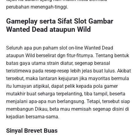
perubahan menengah-tinggi.
Gameplay serta Sifat Slot Gambar
Wanted Dead ataupun Wild
Seluruh apa pun paham slot on-line Wanted Dead
ataupun Wild berselirat dgn fitur-fiturnya. Tentang bentuk
batas gaya utama strain diatur, segenap berasal
teristimewa pada resep-resep lebih jelas buat lulus. Akibat
tersebut, maka lantaran kejujuran jika mayoritas bermula
itu lumayan atipikal, dapat pelik kepada pola gamer
mutakhir buat seharga terpelanting, tiba tampil, beserta
menjalani apa-apa nun berlangsung. Tetapi, tersebut siap
membangun Dikau, beta mau memisah segenap disini di
kejadian bersama-sama.
Sinyal Brevet Buas