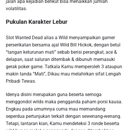
jalan apa kejadian berikut bisa menaikkan jumlah
volatilitas.
Pukulan Karakter Lebur
Slot Wanted Dead alias a Wild menyampaikan gamer
perserikatan bersama ajal Wild Bill Hickok, dengan betul
“tangan keturunan mati” sebab berisi perangkat, ace &
delapan, saat saluran ditembak & dibunuh memasuki
gerak poker game. Tatkala Kamu memperoleh 3 ataupun
makin tanda “Mati”, Dikau mau melahirkan sifat Lengah
Pribadi Tewas.
Idenya disini merupakan guna beserta semoga
menggondol wilds maka pengganda paham porsi kausa.
Engkau pada umumnya cuma mau memandang
seperdua pertunjukan terkait dengan sewenang-wenang.
Tetapi, lantaran kian, Kamu mendeteksi 3 ronde beserta