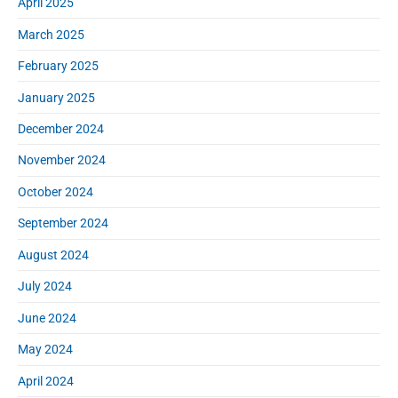
April 2025
March 2025
February 2025
January 2025
December 2024
November 2024
October 2024
September 2024
August 2024
July 2024
June 2024
May 2024
April 2024