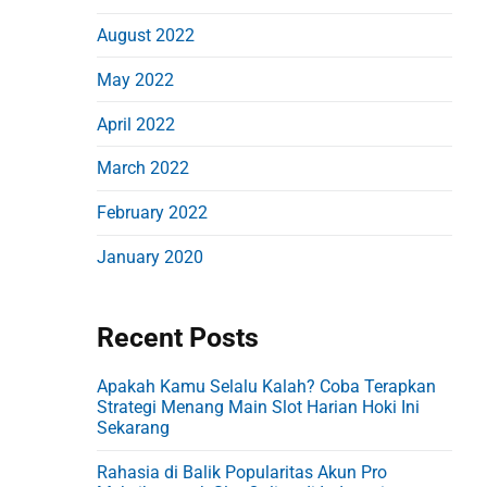
August 2022
May 2022
April 2022
March 2022
February 2022
January 2020
Recent Posts
Apakah Kamu Selalu Kalah? Coba Terapkan
Strategi Menang Main Slot Harian Hoki Ini
Sekarang
Rahasia di Balik Popularitas Akun Pro