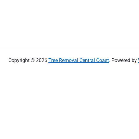
Copyright © 2026
Tree Removal Central Coast
. Powered by