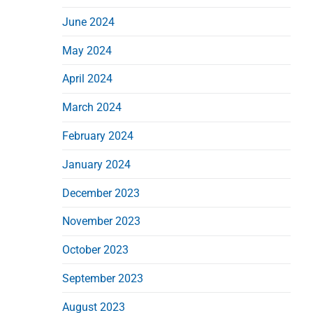
June 2024
May 2024
April 2024
March 2024
February 2024
January 2024
December 2023
November 2023
October 2023
September 2023
August 2023