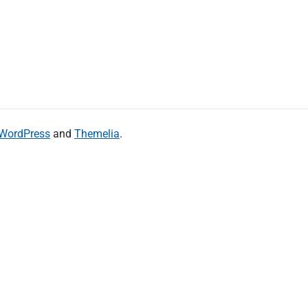
WordPress
and
Themelia
.