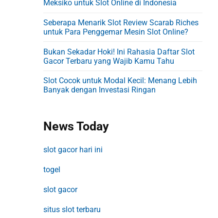
Meksiko untuk Slot Online di Indonesia
Seberapa Menarik Slot Review Scarab Riches
untuk Para Penggemar Mesin Slot Online?
Bukan Sekadar Hoki! Ini Rahasia Daftar Slot
Gacor Terbaru yang Wajib Kamu Tahu
Slot Cocok untuk Modal Kecil: Menang Lebih
Banyak dengan Investasi Ringan
News Today
slot gacor hari ini
togel
slot gacor
situs slot terbaru