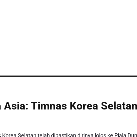
a Asia: Timnas Korea Selata
orea Selatan telah dipastikan dirinya lolos ke Piala Dun