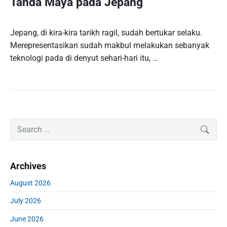
Tanda Maya pada Jepang
Jepang, di kira-kira tarikh ragil, sudah bertukar selaku.
Merepresentasikan sudah makbul melakukan sebanyak
teknologi pada di denyut sehari-hari itu, …
P
S
SEAR
r
e
i
a
m
r
Archives
a
c
r
h
August 2026
y
f
S
July 2026
o
i
r
d
June 2026
: