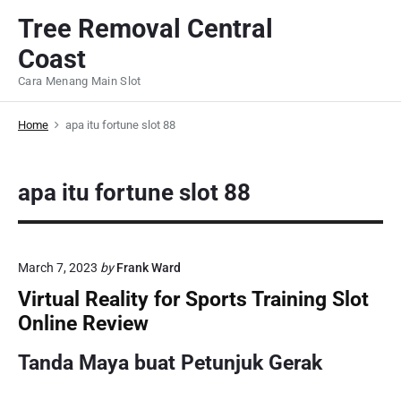
S
Tree Removal Central
k
Coast
i
p
Cara Menang Main Slot
t
o
Home
apa itu fortune slot 88
c
o
apa itu fortune slot 88
n
t
e
n
March 7, 2023
by
Frank Ward
t
Virtual Reality for Sports Training Slot
Online Review
Tanda Maya buat Petunjuk Gerak