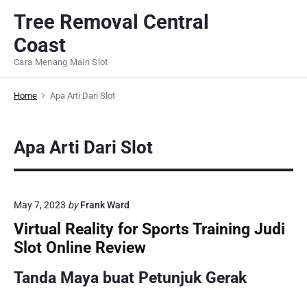
S
Tree Removal Central
k
Coast
i
p
Cara Menang Main Slot
t
o
Home
Apa Arti Dari Slot
c
o
Apa Arti Dari Slot
n
t
e
n
May 7, 2023
by
Frank Ward
t
Virtual Reality for Sports Training Judi
Slot Online Review
Tanda Maya buat Petunjuk Gerak