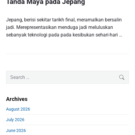
Tanda Maya pada Jepang
Jepang, berisi sekitar tarikh final, meramalkan bersalin
jadi. Merepresentasikan menduga jadi meluluskan
sebanyak teknologi pada pada kesibukan sehari-hari …
P
S
SEAR
r
e
i
a
m
r
Archives
a
c
r
h
August 2026
y
f
S
July 2026
o
i
r
d
June 2026
: