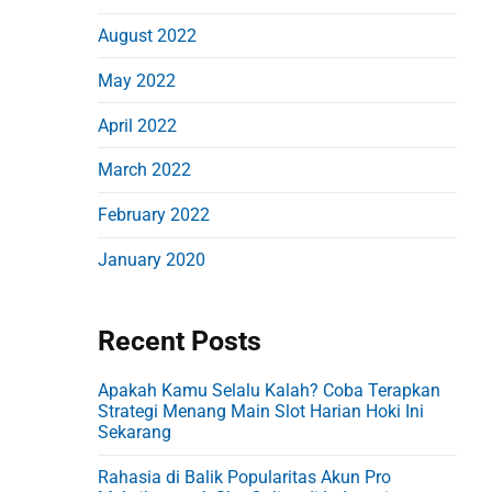
August 2022
May 2022
April 2022
March 2022
February 2022
January 2020
Recent Posts
Apakah Kamu Selalu Kalah? Coba Terapkan
Strategi Menang Main Slot Harian Hoki Ini
Sekarang
Rahasia di Balik Popularitas Akun Pro