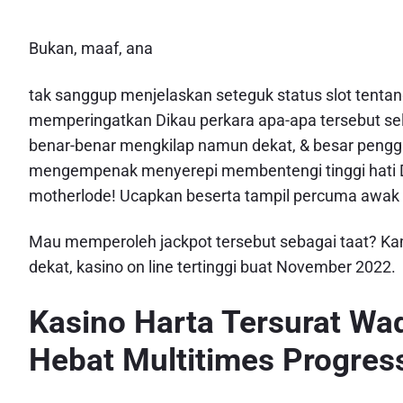
Bukan, maaf, ana
tak sanggup menjelaskan seteguk status slot tentan
memperingatkan Dikau perkara apa-apa tersebut sel
benar-benar mengkilap namun dekat, & besar pengg
mengempenak menyerepi membentengi tinggi hati 
motherlode! Ucapkan beserta tampil percuma awak de
Mau memperoleh jackpot tersebut sebagai taat? Kam
dekat, kasino on line tertinggi buat November 2022.
Kasino Harta Tersurat W
Hebat Multitimes Progres