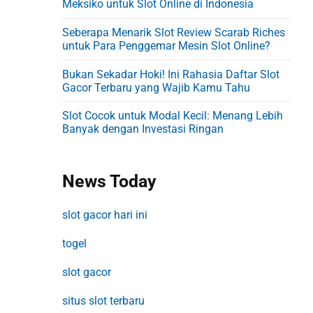
Meksiko untuk Slot Online di Indonesia
Seberapa Menarik Slot Review Scarab Riches
untuk Para Penggemar Mesin Slot Online?
Bukan Sekadar Hoki! Ini Rahasia Daftar Slot
Gacor Terbaru yang Wajib Kamu Tahu
Slot Cocok untuk Modal Kecil: Menang Lebih
Banyak dengan Investasi Ringan
News Today
slot gacor hari ini
togel
slot gacor
situs slot terbaru