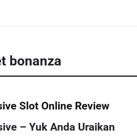
et bonanza
ive Slot Online Review
sive – Yuk Anda Uraikan