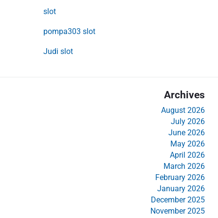
slot
pompa303 slot
Judi slot
Archives
August 2026
July 2026
June 2026
May 2026
April 2026
March 2026
February 2026
January 2026
December 2025
November 2025