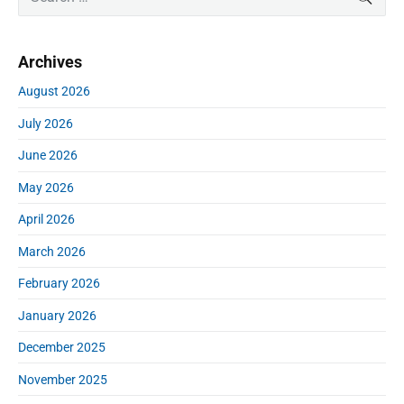
g
r
e
t
u
a
i
a
p
s
m
t
r
o
Archives
a
p
c
i
s
r
o
h
August 2026
o
y
t
f
s
S
n
:
July 2026
o
t
i
r
:
d
June 2026
:
e
May 2026
b
a
April 2026
r
March 2026
February 2026
January 2026
December 2025
November 2025