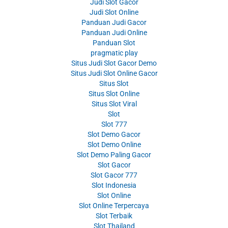
Judi Slot Gacor
Judi Slot Online
Panduan Judi Gacor
Panduan Judi Online
Panduan Slot
pragmatic play
Situs Judi Slot Gacor Demo
Situs Judi Slot Online Gacor
Situs Slot
Situs Slot Online
Situs Slot Viral
Slot
Slot 777
Slot Demo Gacor
Slot Demo Online
Slot Demo Paling Gacor
Slot Gacor
Slot Gacor 777
Slot Indonesia
Slot Online
Slot Online Terpercaya
Slot Terbaik
Slot Thailand