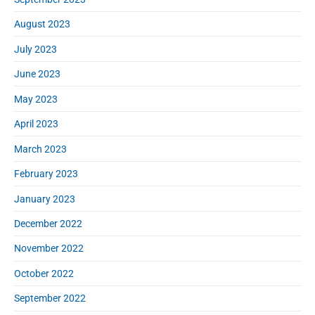
August 2023
July 2023
June 2023
May 2023
April 2023
March 2023
February 2023
January 2023
December 2022
November 2022
October 2022
September 2022