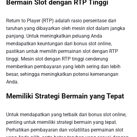
Bermain Slot dengan RTP Tinggi
Return to Player (RTP) adalah rasio persentase dari
taruhan yang dibayarkan oleh mesin slot dalam jangka
panjang. Untuk meningkatkan peluang Anda
mendapatkan keuntungan dari bonus slot online,
pastikan untuk memilih permainan slot dengan RTP
tinggi. Mesin slot dengan RTP tinggi cenderung
memberikan pembayaran yang lebih sering dan lebih
besar, sehingga meningkatkan potensi kemenangan
Anda.
Memiliki Strategi Bermain yang Tepat
Untuk mendapatkan yang terbaik dari bonus slot online,
penting untuk memiliki strategi bermain yang tepat.
Perhatikan pembayaran dan volatilitas permainan slot