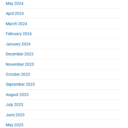
May 2024
April 2024
March 2024
February 2024
January 2024
December 2023
November 2023
October 2023
September 2023
August 2023
July 2023
June 2023
May 2023