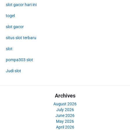
slot gacor hari ini
togel
slot gacor
situs slot terbaru
slot
pompa303 slot
Judi slot
Archives
August 2026
July 2026
June 2026
May 2026
April 2026