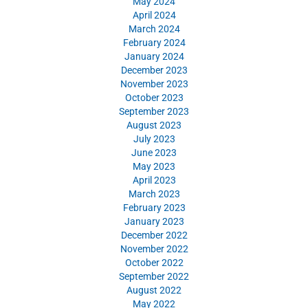
May 2024
April 2024
March 2024
February 2024
January 2024
December 2023
November 2023
October 2023
September 2023
August 2023
July 2023
June 2023
May 2023
April 2023
March 2023
February 2023
January 2023
December 2022
November 2022
October 2022
September 2022
August 2022
May 2022