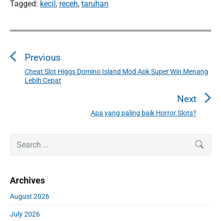
Tagged:
kecil
,
receh
,
taruhan
P
o
Previous
s
t
Cheat Slot Higgs Domino Island Mod Apk Super Win Menang
P
Lebih Cepat
n
r
a
e
Next
v
v
Apa yang paling baik Horror Slots?
N
i
i
e
o
g
P
x
S
SEAR
u
r
a
e
t
i
s
a
t
p
m
p
r
o
i
Archives
a
c
o
s
o
r
h
s
August 2026
y
t
n
f
t
S
:
July 2026
o
: