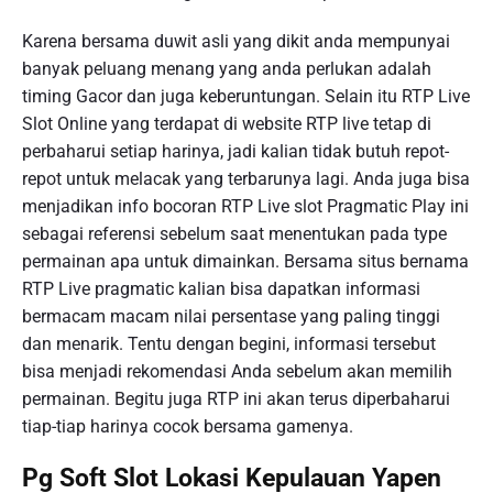
Karena bersama duwit asli yang dikit anda mempunyai
banyak peluang menang yang anda perlukan adalah
timing Gacor dan juga keberuntungan. Selain itu RTP Live
Slot Online yang terdapat di website RTP live tetap di
perbaharui setiap harinya, jadi kalian tidak butuh repot-
repot untuk melacak yang terbarunya lagi. Anda juga bisa
menjadikan info bocoran RTP Live slot Pragmatic Play ini
sebagai referensi sebelum saat menentukan pada type
permainan apa untuk dimainkan. Bersama situs bernama
RTP Live pragmatic kalian bisa dapatkan informasi
bermacam macam nilai persentase yang paling tinggi
dan menarik. Tentu dengan begini, informasi tersebut
bisa menjadi rekomendasi Anda sebelum akan memilih
permainan. Begitu juga RTP ini akan terus diperbaharui
tiap-tiap harinya cocok bersama gamenya.
Pg Soft Slot Lokasi Kepulauan Yapen