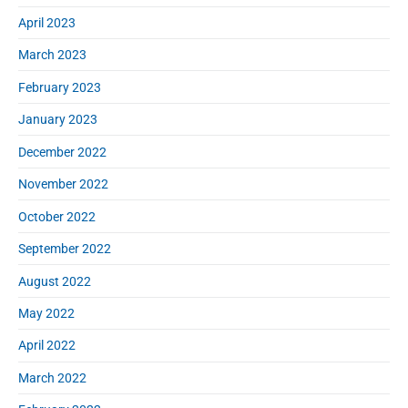
April 2023
March 2023
February 2023
January 2023
December 2022
November 2022
October 2022
September 2022
August 2022
May 2022
April 2022
March 2022