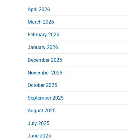
d
n
April 2026
e
b
March 2026
a
February 2026
r
January 2026
December 2025
November 2025
October 2025
September 2025
August 2025
July 2025
June 2025