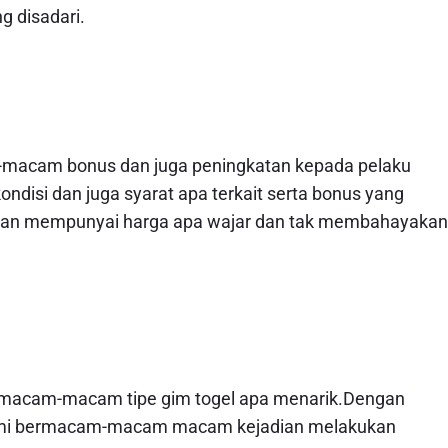
g disadari.
-macam bonus dan juga peningkatan kepada pelaku
ndisi dan juga syarat apa terkait serta bonus yang
laman mempunyai harga apa wajar dan tak membahayakan
bermacam-macam tipe gim togel apa menarik.Dengan
alami bermacam-macam macam kejadian melakukan