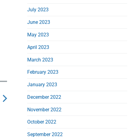
July 2023
June 2023
May 2023
April 2023
March 2023
February 2023
January 2023
December 2022
N
November 2022
e
October 2022
x
September 2022