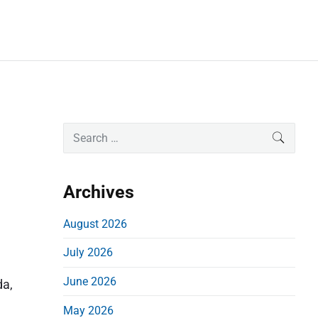
P
S
SEARC
e
r
a
i
r
Archives
m
c
a
h
August 2026
r
f
July 2026
o
y
r
S
June 2026
da,
:
i
May 2026