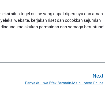
eksi situs togel online yang dapat dipercaya dan aman
eleksi website, kerjakan riset dan cocokkan sejumlah
erlindungi melakukan permainan dan semoga beruntung!
Next
Penyakit Jiwa Efek Bermain-Main Lotere Online
t