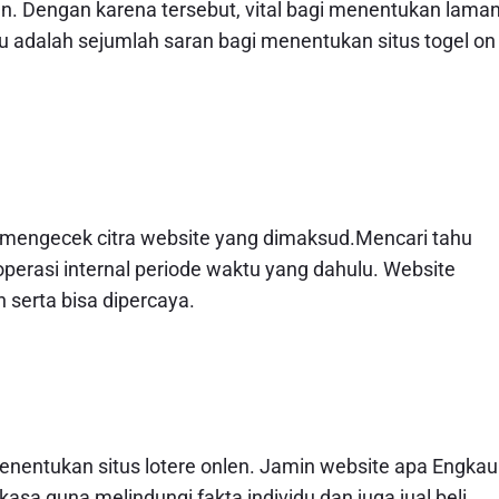
an. Dengan karena tersebut, vital bagi menentukan lama
atu adalah sejumlah saran bagi menentukan situs togel on
i mengecek citra website yang dimaksud.Mencari tahu
operasi internal periode waktu yang dahulu. Website
serta bisa dipercaya.
enentukan situs lotere onlen. Jamin website apa Engkau
sa guna melindungi fakta individu dan juga jual beli