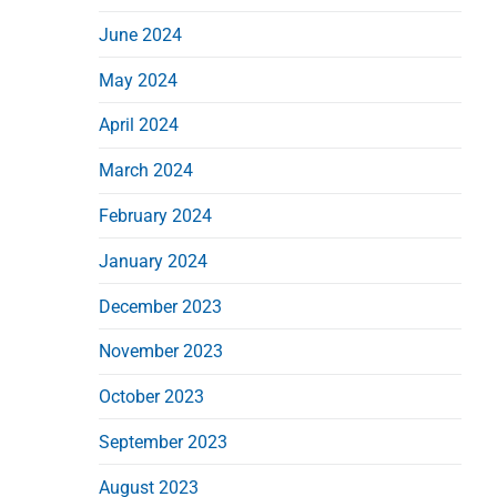
June 2024
May 2024
April 2024
March 2024
February 2024
January 2024
December 2023
November 2023
October 2023
September 2023
August 2023