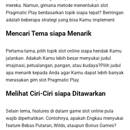
mereka. Namun, gimana metode menentukan slot
Pragmatic Play berdasarkan topik siapa tepat? Beriringan
adalah beberapa strategi yang bisa Kamu implement:
Mencari Tema siapa Menarik
Pertama-tama, pilih topik slot online siapa hendak Kamu
jalankan. Adakah Kamu lebih besar menyukai judul
imajinasi, petualangan, pangan, atau budaya?Pilih judul
apa menarik kepada Anda agar Kamu dapat lebih banyak
merasakan gim slot Pragmatic Play.
Melihat Ciri-Ciri siapa Ditawarkan
Selain tema, features di dalam game slot online pula
wajib diperhatikan. Contohnya, apakah Engkau menyukai
feature Bebas Putaran, Wilds, ataupun Bonus Games?