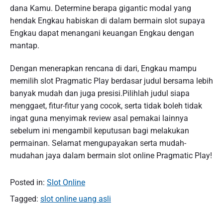
dana Kamu. Determine berapa gigantic modal yang
hendak Engkau habiskan di dalam bermain slot supaya
Engkau dapat menangani keuangan Engkau dengan
mantap.
Dengan menerapkan rencana di dari, Engkau mampu
memilih slot Pragmatic Play berdasar judul bersama lebih
banyak mudah dan juga presisi.Pilihlah judul siapa
menggaet, fitur-fitur yang cocok, serta tidak boleh tidak
ingat guna menyimak review asal pemakai lainnya
sebelum ini mengambil keputusan bagi melakukan
permainan. Selamat mengupayakan serta mudah-
mudahan jaya dalam bermain slot online Pragmatic Play!
Posted in:
Slot Online
Tagged:
slot online uang asli