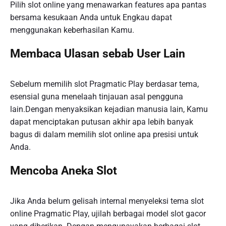
Pilih slot online yang menawarkan features apa pantas
bersama kesukaan Anda untuk Engkau dapat
menggunakan keberhasilan Kamu.
Membaca Ulasan sebab User Lain
Sebelum memilih slot Pragmatic Play berdasar tema,
esensial guna menelaah tinjauan asal pengguna
lain.Dengan menyaksikan kejadian manusia lain, Kamu
dapat menciptakan putusan akhir apa lebih banyak
bagus di dalam memilih slot online apa presisi untuk
Anda.
Mencoba Aneka Slot
Jika Anda belum gelisah internal menyeleksi tema slot
online Pragmatic Play, ujilah berbagai model slot gacor