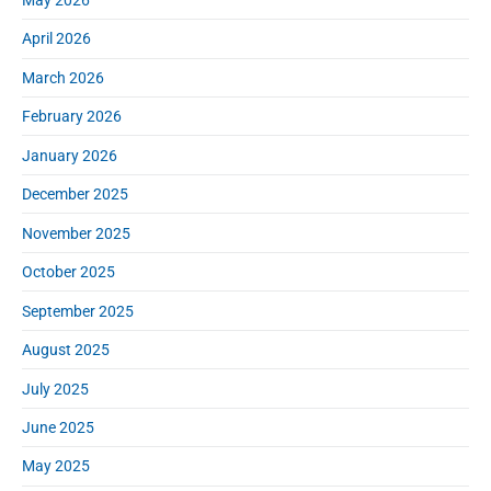
b
a
April 2026
r
March 2026
February 2026
January 2026
December 2025
November 2025
October 2025
September 2025
August 2025
July 2025
June 2025
May 2025