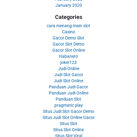
January 2020
Categories
cara menang main slot
Casino
Gacor Demo Slot
Gacor Slot Demo
Gacor Slot Online
Habanero
joker123
Judi Online
Judi Slot Gacor
Judi Slot Online
Panduan Judi Gacor
Panduan Judi Online
Panduan Slot
pragmatic play
Situs Judi Slot Gacor Demo
Situs Judi Slot Online Gacor
Situs Slot
Situs Slot Online
Situs Slot Viral