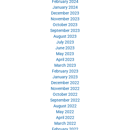
February 2024
January 2024
December 2023
November 2023
October 2023
September 2023
August 2023
July 2023
June 2023
May 2023
April 2023
March 2023
February 2023
January 2023
December 2022
November 2022
October 2022
September 2022
August 2022
May 2022
April 2022
March 2022
February 2022