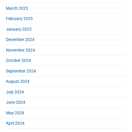
March 2025
February 2025
January 2025
December 2024
November 2024
October 2024
September 2024
August 2024
July 2024
June 2024
May 2024
April 2024