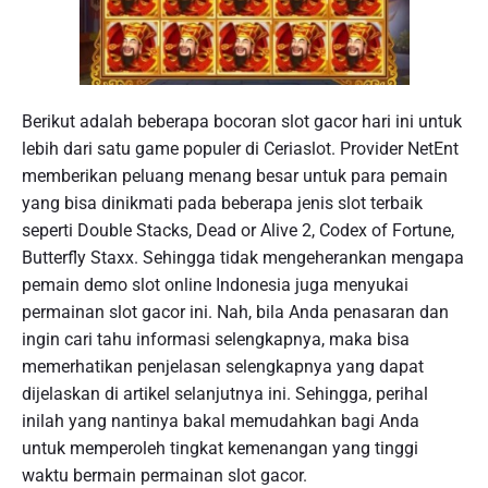
Berikut adalah beberapa bocoran slot gacor hari ini untuk
lebih dari satu game populer di Ceriaslot. Provider NetEnt
memberikan peluang menang besar untuk para pemain
yang bisa dinikmati pada beberapa jenis slot terbaik
seperti Double Stacks, Dead or Alive 2, Codex of Fortune,
Butterfly Staxx. Sehingga tidak mengeherankan mengapa
pemain demo slot online Indonesia juga menyukai
permainan slot gacor ini. Nah, bila Anda penasaran dan
ingin cari tahu informasi selengkapnya, maka bisa
memerhatikan penjelasan selengkapnya yang dapat
dijelaskan di artikel selanjutnya ini. Sehingga, perihal
inilah yang nantinya bakal memudahkan bagi Anda
untuk memperoleh tingkat kemenangan yang tinggi
waktu bermain permainan slot gacor.