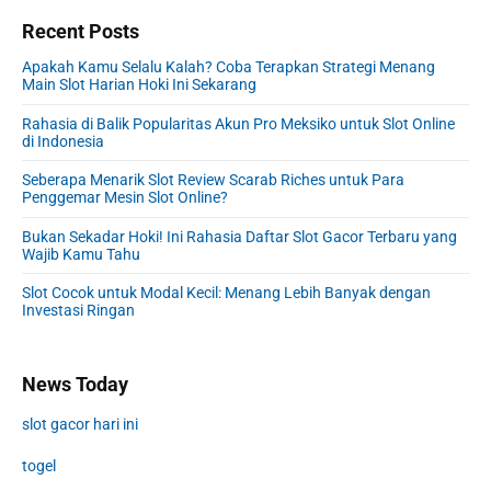
Recent Posts
Apakah Kamu Selalu Kalah? Coba Terapkan Strategi Menang
Main Slot Harian Hoki Ini Sekarang
Rahasia di Balik Popularitas Akun Pro Meksiko untuk Slot Online
di Indonesia
Seberapa Menarik Slot Review Scarab Riches untuk Para
Penggemar Mesin Slot Online?
Bukan Sekadar Hoki! Ini Rahasia Daftar Slot Gacor Terbaru yang
Wajib Kamu Tahu
Slot Cocok untuk Modal Kecil: Menang Lebih Banyak dengan
Investasi Ringan
News Today
slot gacor hari ini
togel