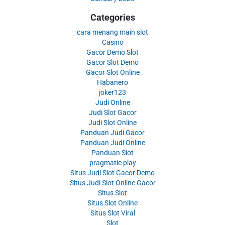
Categories
cara menang main slot
Casino
Gacor Demo Slot
Gacor Slot Demo
Gacor Slot Online
Habanero
joker123
Judi Online
Judi Slot Gacor
Judi Slot Online
Panduan Judi Gacor
Panduan Judi Online
Panduan Slot
pragmatic play
Situs Judi Slot Gacor Demo
Situs Judi Slot Online Gacor
Situs Slot
Situs Slot Online
Situs Slot Viral
Slot