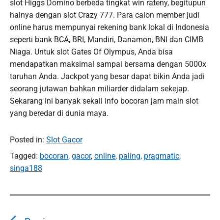
slot Higgs Domino berbeda tingkat win rateny, begitupun
halnya dengan slot Crazy 777. Para calon member judi
online harus mempunyai rekening bank lokal di Indonesia
seperti bank BCA, BRI, Mandiri, Danamon, BNI dan CIMB
Niaga. Untuk slot Gates Of Olympus, Anda bisa
mendapatkan maksimal sampai bersama dengan 5000x
taruhan Anda. Jackpot yang besar dapat bikin Anda jadi
seorang jutawan bahkan miliarder didalam sekejap.
Sekarang ini banyak sekali info bocoran jam main slot
yang beredar di dunia maya.
Posted in:
Slot Gacor
Tagged:
bocoran
,
gacor
,
online
,
paling
,
pragmatic
,
singa188
P
o