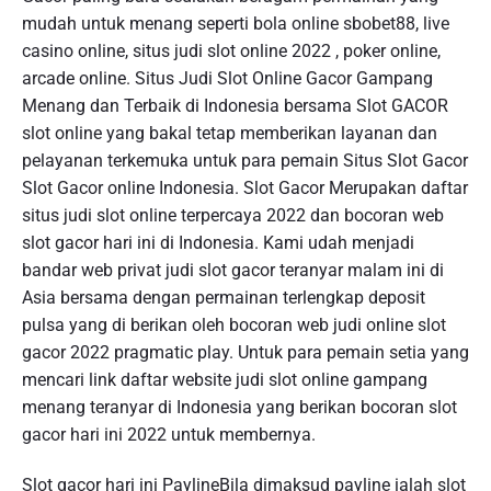
mudah untuk menang seperti bola online sbobet88, live
casino online, situs judi slot online 2022 , poker online,
arcade online. Situs Judi Slot Online Gacor Gampang
Menang dan Terbaik di Indonesia bersama Slot GACOR
slot online yang bakal tetap memberikan layanan dan
pelayanan terkemuka untuk para pemain Situs Slot Gacor
Slot Gacor online Indonesia. Slot Gacor Merupakan daftar
situs judi slot online terpercaya 2022 dan bocoran web
slot gacor hari ini di Indonesia. Kami udah menjadi
bandar web privat judi slot gacor teranyar malam ini di
Asia bersama dengan permainan terlengkap deposit
pulsa yang di berikan oleh bocoran web judi online slot
gacor 2022 pragmatic play. Untuk para pemain setia yang
mencari link daftar website judi slot online gampang
menang teranyar di Indonesia yang berikan bocoran slot
gacor hari ini 2022 untuk membernya.
Slot gacor hari ini PaylineBila dimaksud payline ialah slot