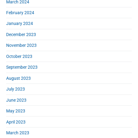
March 2024
February 2024
January 2024
December 2023
November 2023
October 2023
September 2023
August 2023
July 2023
June 2023
May 2023
April 2023
March 2023