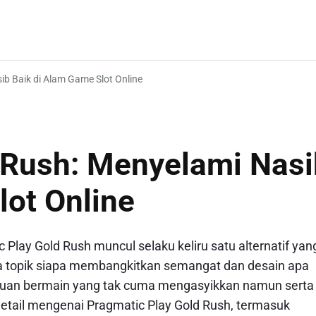
ib Baik di Alam Game Slot Online
 Rush: Menyelami Nasi
lot Online
c Play Gold Rush muncul selaku keliru satu alternatif yan
a topik siapa membangkitkan semangat dan desain apa
uan bermain yang tak cuma mengasyikkan namun serta
detail mengenai Pragmatic Play Gold Rush, termasuk