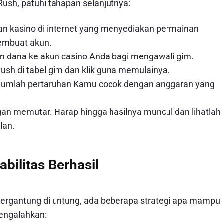
ush, patuhi tahapan selanjutnya:
aman kasino di internet yang menyediakan permainan
embuat akun.
an dana ke akun casino Anda bagi mengawali gim.
Rush di tabel gim dan klik guna memulainya.
ur jumlah pertaruhan Kamu cocok dengan anggaran yang
ungan memutar. Harap hingga hasilnya muncul dan lihatlah
lan.
bilitas Berhasil
 bergantung di untung, ada beberapa strategi apa mampu
engalahkan: