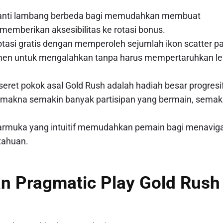
gganti lambang berbeda bagi memudahkan membuat
mberikan aksesibilitas ke rotasi bonus.
tasi gratis dengan memperoleh sejumlah ikon scatter p
en untuk mengalahkan tanpa harus mempertaruhkan le
seret pokok asal Gold Rush adalah hadiah besar progresi
i bermakna semakin banyak partisipan yang bermain, semak
rmuka yang intuitif memudahkan pemain bagi menaviga
tahuan.
n Pragmatic Play Gold Rush