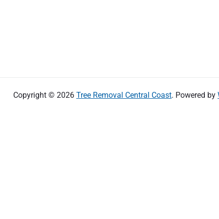
t
:
i
o
n
Copyright © 2026
Tree Removal Central Coast
. Powered by