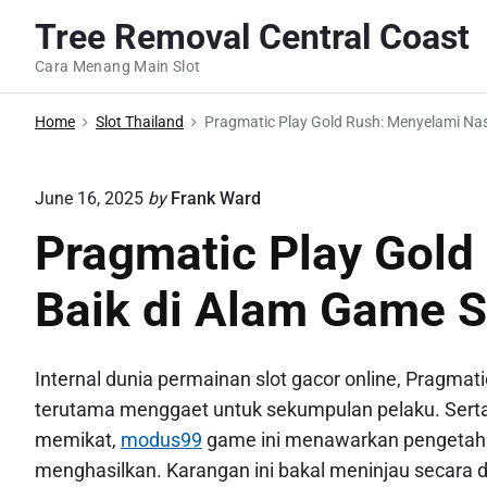
S
Tree Removal Central Coast
k
Cara Menang Main Slot
i
p
Home
Slot Thailand
Pragmatic Play Gold Rush: Menyelami Nas
t
o
c
June 16, 2025
by
Frank Ward
o
Pragmatic Play Gold
n
t
Baik di Alam Game S
e
n
Internal dunia permainan slot gacor online, Pragmati
t
terutama menggaet untuk sekumpulan pelaku. Sert
memikat,
modus99
game ini menawarkan pengetah
menghasilkan. Karangan ini bakal meninjau secara 