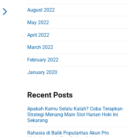
August 2022
N
May 2022
e
April 2022
x
March 2022
p
February 2022
o
January 2020
s
Recent Posts
Apakah Kamu Selalu Kalah? Coba Terapkan
Strategi Menang Main Slot Harian Hoki Ini
Sekarang
Rahasia di Balik Popularitas Akun Pro