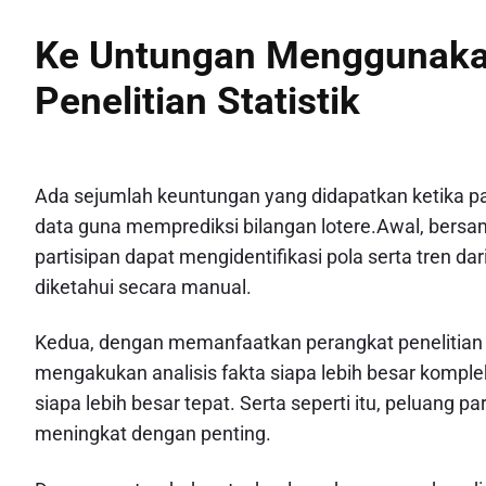
Ke Untungan Menggunakan
Penelitian Statistik
Ada sejumlah keuntungan yang didapatkan ketika par
data guna memprediksi bilangan lotere.Awal, bersa
partisipan dapat mengidentifikasi pola serta tren dar
diketahui secara manual.
Kedua, dengan memanfaatkan perangkat penelitian
mengakukan analisis fakta siapa lebih besar komplek
siapa lebih besar tepat. Serta seperti itu, peluang
meningkat dengan penting.