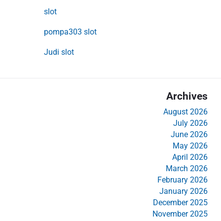
slot
pompa303 slot
Judi slot
Archives
August 2026
July 2026
June 2026
May 2026
April 2026
March 2026
February 2026
January 2026
December 2025
November 2025