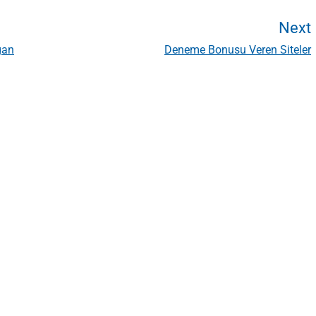
Next
gan
Deneme Bonusu Veren Siteler
t
t
: