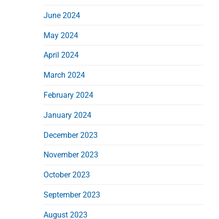
June 2024
May 2024
April 2024
March 2024
February 2024
January 2024
December 2023
November 2023
October 2023
September 2023
August 2023