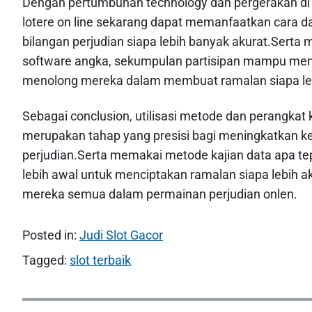
Dengan pertumbuhan technology dan pergerakan di 
lotere on line sekarang dapat memanfaatkan cara da
bilangan perjudian siapa lebih banyak akurat.Serta m
software angka, sekumpulan partisipan mampu menge
menolong mereka dalam membuat ramalan siapa leb
Sebagai conclusion, utilisasi metode dan perangkat k
merupakan tahap yang presisi bagi meningkatkan 
perjudian.Serta memakai metode kajian data apa te
lebih awal untuk menciptakan ramalan siapa lebih
mereka semua dalam permainan perjudian onlen.
Posted in:
Judi Slot Gacor
Tagged:
slot terbaik
P