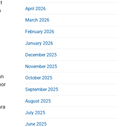
d
t
April 2026
e
n
b
March 2026
a
February 2026
r
January 2026
December 2025
November 2025
an
October 2025
mor
September 2025
August 2025
ara
July 2025
June 2025