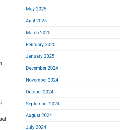
May 2025
April 2025
March 2025
February 2025
January 2025
n
December 2024
November 2024
October 2024
i
September 2024
August 2024
sal
July 2024