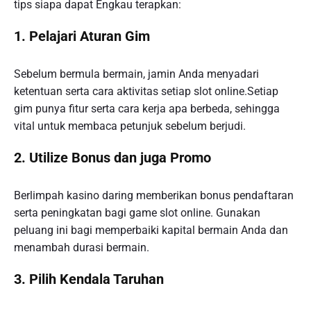
tips siapa dapat Engkau terapkan:
1. Pelajari Aturan Gim
Sebelum bermula bermain, jamin Anda menyadari
ketentuan serta cara aktivitas setiap slot online.Setiap
gim punya fitur serta cara kerja apa berbeda, sehingga
vital untuk membaca petunjuk sebelum berjudi.
2. Utilize Bonus dan juga Promo
Berlimpah kasino daring memberikan bonus pendaftaran
serta peningkatan bagi game slot online. Gunakan
peluang ini bagi memperbaiki kapital bermain Anda dan
menambah durasi bermain.
3. Pilih Kendala Taruhan