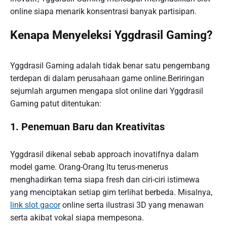
online siapa menarik konsentrasi banyak partisipan.
Kenapa Menyeleksi Yggdrasil Gaming?
Yggdrasil Gaming adalah tidak benar satu pengembang
terdepan di dalam perusahaan game online.Beriringan
sejumlah argumen mengapa slot online dari Yggdrasil
Gaming patut ditentukan:
1. Penemuan Baru dan Kreativitas
Yggdrasil dikenal sebab approach inovatifnya dalam
model game. Orang-Orang Itu terus-menerus
menghadirkan tema siapa fresh dan ciri-ciri istimewa
yang menciptakan setiap gim terlihat berbeda. Misalnya,
link slot gacor
online serta ilustrasi 3D yang menawan
serta akibat vokal siapa mempesona.