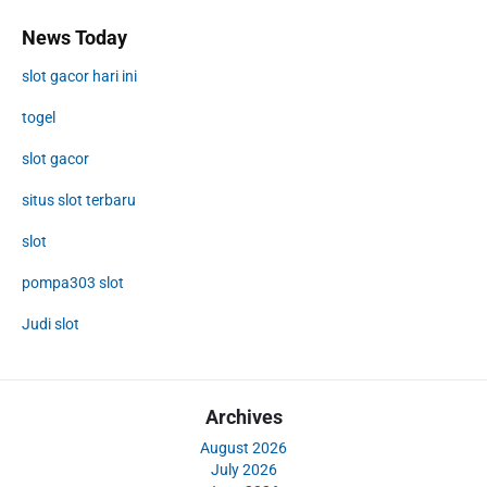
News Today
slot gacor hari ini
togel
slot gacor
situs slot terbaru
slot
pompa303 slot
Judi slot
Archives
August 2026
July 2026