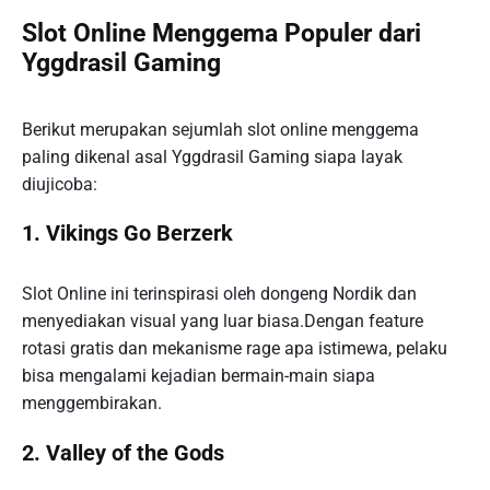
Slot Online Menggema Populer dari
Yggdrasil Gaming
Berikut merupakan sejumlah slot online menggema
paling dikenal asal Yggdrasil Gaming siapa layak
diujicoba:
1. Vikings Go Berzerk
Slot Online ini terinspirasi oleh dongeng Nordik dan
menyediakan visual yang luar biasa.Dengan feature
rotasi gratis dan mekanisme rage apa istimewa, pelaku
bisa mengalami kejadian bermain-main siapa
menggembirakan.
2. Valley of the Gods