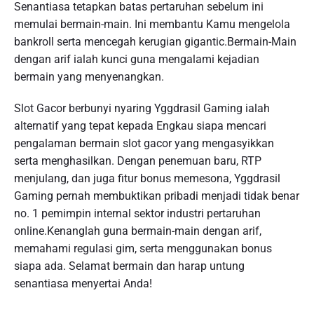
Senantiasa tetapkan batas pertaruhan sebelum ini
memulai bermain-main. Ini membantu Kamu mengelola
bankroll serta mencegah kerugian gigantic.Bermain-Main
dengan arif ialah kunci guna mengalami kejadian
bermain yang menyenangkan.
Slot Gacor berbunyi nyaring Yggdrasil Gaming ialah
alternatif yang tepat kepada Engkau siapa mencari
pengalaman bermain slot gacor yang mengasyikkan
serta menghasilkan. Dengan penemuan baru, RTP
menjulang, dan juga fitur bonus memesona, Yggdrasil
Gaming pernah membuktikan pribadi menjadi tidak benar
no. 1 pemimpin internal sektor industri pertaruhan
online.Kenanglah guna bermain-main dengan arif,
memahami regulasi gim, serta menggunakan bonus
siapa ada. Selamat bermain dan harap untung
senantiasa menyertai Anda!