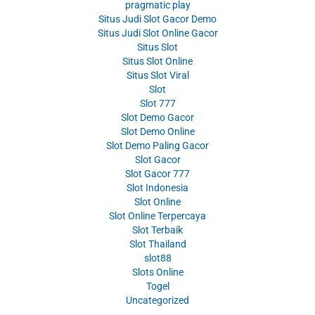
pragmatic play
Situs Judi Slot Gacor Demo
Situs Judi Slot Online Gacor
Situs Slot
Situs Slot Online
Situs Slot Viral
Slot
Slot 777
Slot Demo Gacor
Slot Demo Online
Slot Demo Paling Gacor
Slot Gacor
Slot Gacor 777
Slot Indonesia
Slot Online
Slot Online Terpercaya
Slot Terbaik
Slot Thailand
slot88
Slots Online
Togel
Uncategorized