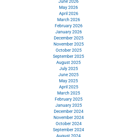
June 2026
May 2026
April 2026
March 2026
February 2026
January 2026
December 2025
November 2025
October 2025
September 2025
August 2025
July 2025
June 2025
May 2025
April 2025
March 2025
February 2025
January 2025
December 2024
November 2024
October 2024
September 2024
August 2024