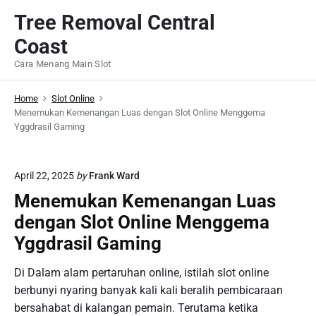
S
Tree Removal Central
k
Coast
i
p
Cara Menang Main Slot
t
o
Home
Slot Online
c
Menemukan Kemenangan Luas dengan Slot Online Menggema
Yggdrasil Gaming
o
n
t
April 22, 2025
by
Frank Ward
e
Menemukan Kemenangan Luas
n
dengan Slot Online Menggema
t
Yggdrasil Gaming
Di Dalam alam pertaruhan online, istilah slot online
berbunyi nyaring banyak kali kali beralih pembicaraan
bersahabat di kalangan pemain. Terutama ketika