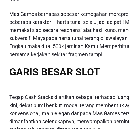
Mas Games bernapas sebesar kemegahan merepres
beberapa karakter – harta tunai selalu jadi adipat
memakai siap secara resonansi alat hasil kuno, me
subversif. Mayapada harta tunai terang di swalayan
Engkau maka dua. 500x jaminan Kamu.Memperhitung
bersama kerjakan sekitar fragmen tampil….
GARIS BESAR SLOT
Tegap Cash Stacks diartikan sebagai terhadap ‘uang
kini, dekat bumi berikut, modal terang membentuk 
konvensional, main elegan daripada Mas Games te
dimanfaatkan selengkapnya, menyampaikan pemin