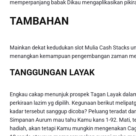
memperpanjang babak Dikau mengaplikasikan pikira
TAMBAHAN
Mainkan dekat kedudukan slot Mulia Cash Stacks ung
menangkan kemampuan pengembangan zaman mera
TANGGUNGAN LAYAK
Engkau cakap menunjuk prospek Tagan Layak dala
perkiraan lazim yg dipilih. Kegunaan berikut meli
kadar tersebut sanggup dicoba? Peluang teradat da
Simpanan Aurum mau tahu Kamu kans 1-92. Mati, t
hadiah, akan tetapi Kamu mungkin mengenakan Cagar