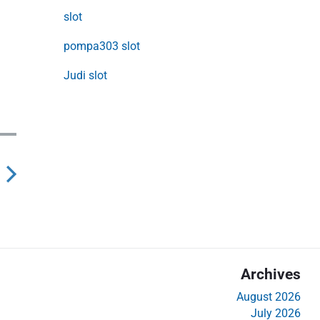
slot
pompa303 slot
Judi slot
N
e
x
Archives
p
August 2026
o
July 2026
s