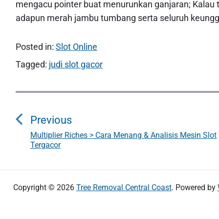
mengacu pointer buat menurunkan ganjaran; Kalau tuto
adapun merah jambu tumbang serta seluruh keunggu
Posted in:
Slot Online
Tagged:
judi slot gacor
P
o
Previous
s
Multiplier Riches > Cara Menang & Analisis Mesin Slot
P
Tergacor
r
t
e
n
v
Copyright © 2026
Tree Removal Central Coast
. Powered by
i
a
o
u