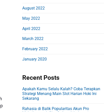
August 2022
May 2022
April 2022
March 2022
February 2022
January 2020
Recent Posts
Apakah Kamu Selalu Kalah? Coba Terapkan
Strategi Menang Main Slot Harian Hoki Ini
h
Sekarang
ap
Rahasia di Balik Popularitas Akun Pro