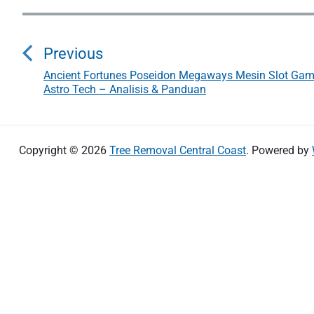
P
o
Previous
s
Ancient Fortunes Poseidon Megaways Mesin Slot Ga
P
Astro Tech – Analisis & Panduan
r
t
e
n
v
Copyright © 2026
Tree Removal Central Coast
. Powered by
i
a
o
v
u
s
i
p
g
o
s
a
t
: