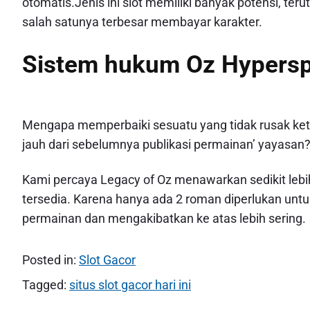
otomatis.Jenis ini slot memiliki banyak potensi, te
salah satunya terbesar membayar karakter.
Sistem hukum Oz Hypersp
Mengapa memperbaiki sesuatu yang tidak rusak ket
jauh dari sebelumnya publikasi permainan’ yayasan?
Kami percaya Legacy of Oz menawarkan sedikit lebih 
tersedia. Karena hanya ada 2 roman diperlukan untu
permainan dan mengakibatkan ke atas lebih sering.
Posted in:
Slot Gacor
Tagged:
situs slot gacor hari ini