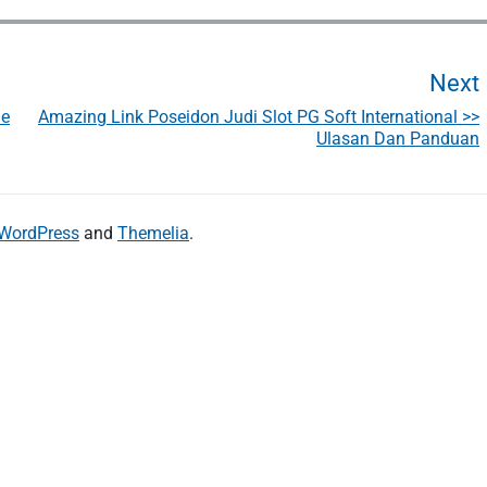
Next
me
Amazing Link Poseidon Judi Slot PG Soft International >>
Ulasan Dan Panduan
t
WordPress
and
Themelia
.
t
: