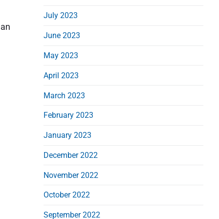
July 2023
han
June 2023
May 2023
April 2023
March 2023
February 2023
January 2023
December 2022
November 2022
October 2022
September 2022