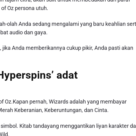
 of Oz persona utuh.
h-olah Anda sedang mengalami yang baru keahlian ser
ebat audio dan gaya.
, jika Anda memberikannya cukup pikir, Anda pasti akan
Hyperspins’ adat
cy of Oz.Kapan pernah, Wizards adalah yang membayar
n Merah Keberanian, Keberuntungan, dan Cinta.
i simbol. Kitab tandayang menggantikan liyan karakter d
ild.