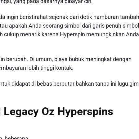
ngsi, yang pada dasarnya dibayar ciri.
a ingin beristirahat sejenak dari detik hamburan tamba
tau apakah Anda seorang simbol dari garis penuh simbol
alah cukup menarik karena Hyperspin memungkinkan Anda
kin berubah. Di umum, biaya bubuk meningkat dengan
bayaran lebih tinggi kontak.
tuk didapat di bebas berputar bahkan tanpa ini lugu gim
i Legacy Oz Hyperspins
an, beberapa.