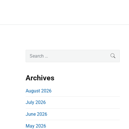
P
S
SEARC
e
r
a
i
r
Archives
m
c
a
h
August 2026
r
f
July 2026
o
y
r
S
June 2026
:
i
May 2026