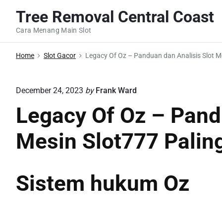
S
Tree Removal Central Coast
k
Cara Menang Main Slot
i
p
Home
Slot Gacor
Legacy Of Oz – Panduan dan Analisis Slot Me
t
o
c
December 24, 2023
by
Frank Ward
o
Legacy Of Oz – Pand
n
t
Mesin Slot777 Paling
e
n
t
Sistem hukum Oz