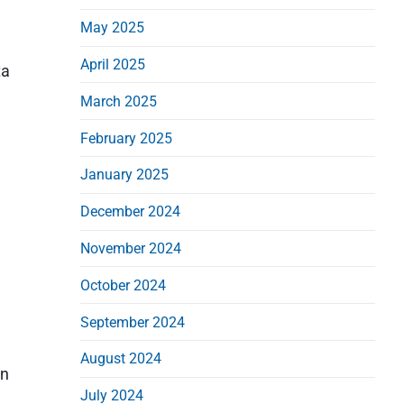
May 2025
April 2025
ta
March 2025
February 2025
January 2025
December 2024
November 2024
October 2024
September 2024
August 2024
an
July 2024