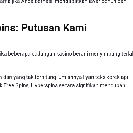
rutama jika Anda berhasil mendapatkan layar penuh dan
ins: Putusan Kami
ika beberapa cadangan kasino berani menyimpang terla
 +-
dari yang tak terhitung jumlahnya liyan teks korek api
k Free Spins, Hyperspins secara signifikan mengubah