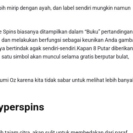
 lebih mirip dengan ayah, dan label sendiri mungkin namun
e Spins biasanya ditampilkan dalam “Buku” pertandingan
ilih dan melakukan berfungsi sebagai keunikan Anda gamb
 bertindak agak sendiri-sendiri.Kapan 8 Putar diberikan
satu simbol akan muncul selama gratis berputar bulat,
i Oz karena kita tidak sabar untuk melihat lebih banya
yperspins
ih tajam citra, akan sulit untuk membedakan dari paraf