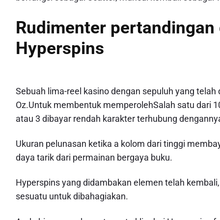
Rudimenter pertandingan d
Hyperspins
Sebuah lima-reel kasino dengan sepuluh yang telah 
Oz.Untuk membentuk memperolehSalah satu dari 10 lini
atau 3 dibayar rendah karakter terhubung denganny
Ukuran pelunasan ketika a kolom dari tinggi memba
daya tarik dari permainan bergaya buku.
Hyperspins yang didambakan elemen telah kembali,
sesuatu untuk dibahagiakan.