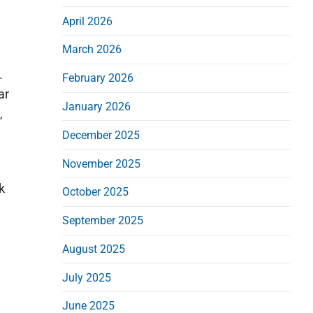
d
April 2026
e
b
March 2026
a
.
February 2026
r
ar
January 2026
,
December 2025
November 2025
k
October 2025
September 2025
August 2025
July 2025
June 2025