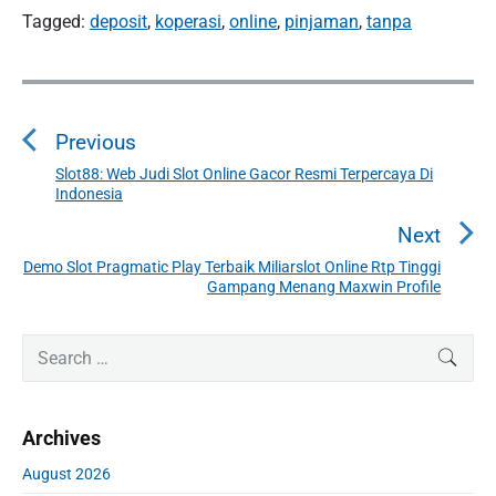
Tagged:
deposit
,
koperasi
,
online
,
pinjaman
,
tanpa
P
o
Previous
s
t
Slot88: Web Judi Slot Online Gacor Resmi Terpercaya Di
P
Indonesia
n
r
a
e
Next
v
v
Demo Slot Pragmatic Play Terbaik Miliarslot Online Rtp Tinggi
N
i
Gampang Menang Maxwin Profile
i
e
o
g
x
u
P
S
a
t
SEAR
r
s
e
t
p
i
a
p
o
i
m
r
o
s
Archives
a
o
c
s
r
t
h
n
August 2026
t
y
:
f