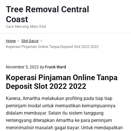
S
Tree Removal Central
k
Coast
i
p
Cara Menang Main Slot
t
o
Home
Slot Gacor
c
Koperasi Pinjaman Online Tanpa Deposit Slot 2022 2022
o
n
November 5, 2022
by
Frank Ward
t
Koperasi Pinjaman Online Tanpa
e
n
Deposit Slot 2022 2022
t
Karena, Amartha melakukan profiling pada tiap tiap
peminjam modal untuk memastikan kemampuannya
didalam membayar. Selain itu sistem tanggung
rentengyang diterapkan Amartha ke para peminjam
meninimalisir masalah gagal bayar. Untuk mendapatkan