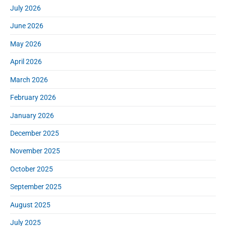
S
:
July 2026
o
i
r
d
June 2026
:
e
May 2026
b
a
April 2026
r
March 2026
February 2026
January 2026
December 2025
November 2025
October 2025
September 2025
August 2025
July 2025