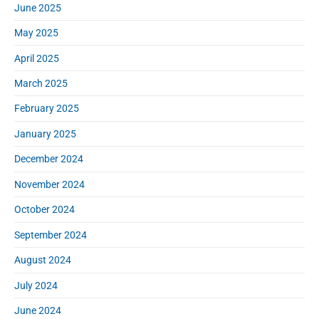
June 2025
May 2025
April 2025
March 2025
February 2025
January 2025
December 2024
November 2024
October 2024
September 2024
August 2024
July 2024
June 2024