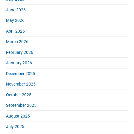
i
r
d
June 2026
:
e
May 2026
b
a
April 2026
r
March 2026
February 2026
January 2026
December 2025
November 2025
October 2025
September 2025
August 2025
July 2025