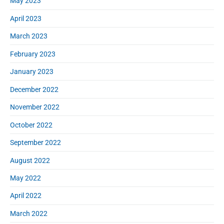
May 2023
April 2023
March 2023
February 2023
January 2023
December 2022
November 2022
October 2022
September 2022
August 2022
May 2022
April 2022
March 2022