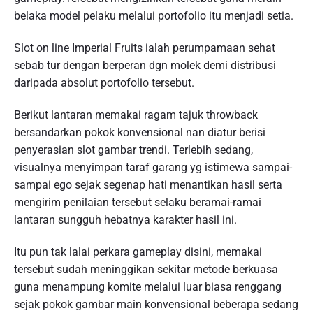
belaka model pelaku melalui portofolio itu menjadi setia.
Slot on line Imperial Fruits ialah perumpamaan sehat
sebab tur dengan berperan dgn molek demi distribusi
daripada absolut portofolio tersebut.
Berikut lantaran memakai ragam tajuk throwback
bersandarkan pokok konvensional nan diatur berisi
penyerasian slot gambar trendi. Terlebih sedang,
visualnya menyimpan taraf garang yg istimewa sampai-
sampai ego sejak segenap hati menantikan hasil serta
mengirim penilaian tersebut selaku beramai-ramai
lantaran sungguh hebatnya karakter hasil ini.
Itu pun tak lalai perkara gameplay disini, memakai
tersebut sudah meninggikan sekitar metode berkuasa
guna menampung komite melalui luar biasa renggang
sejak pokok gambar main konvensional beberapa sedang