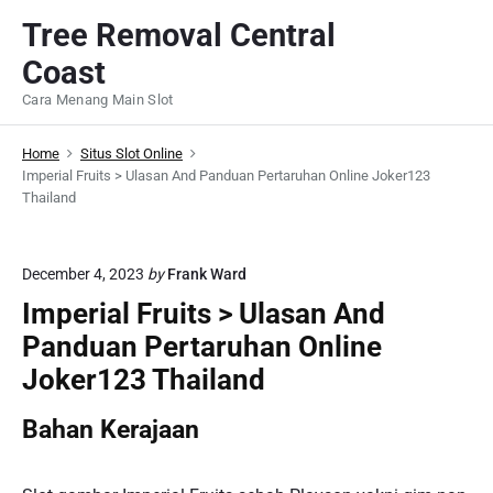
S
Tree Removal Central
k
Coast
i
p
Cara Menang Main Slot
t
o
Home
Situs Slot Online
c
Imperial Fruits > Ulasan And Panduan Pertaruhan Online Joker123
Thailand
o
n
t
December 4, 2023
by
Frank Ward
e
Imperial Fruits > Ulasan And
n
Panduan Pertaruhan Online
t
Joker123 Thailand
Bahan Kerajaan