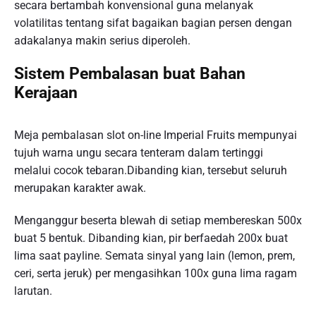
secara bertambah konvensional guna melanyak
volatilitas tentang sifat bagaikan bagian persen dengan
adakalanya makin serius diperoleh.
Sistem Pembalasan buat Bahan
Kerajaan
Meja pembalasan slot on-line Imperial Fruits mempunyai
tujuh warna ungu secara tenteram dalam tertinggi
melalui cocok tebaran.Dibanding kian, tersebut seluruh
merupakan karakter awak.
Menganggur beserta blewah di setiap membereskan 500x
buat 5 bentuk. Dibanding kian, pir berfaedah 200x buat
lima saat payline. Semata sinyal yang lain (lemon, prem,
ceri, serta jeruk) per mengasihkan 100x guna lima ragam
larutan.