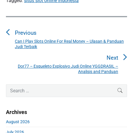
Tagged:
situs slot online indonesia
P
o
Previous
s
t
Can I Play Slots Online For Real Money – Ulasan & Panduan
P
Judi Terbaik
n
r
a
e
Next
v
v
Dor77 – Esqueleto Explosivo Judi Online YGGDRASIL –
N
i
Analisis and Panduan
i
e
o
g
x
u
P
S
a
t
SEAR
r
s
e
t
p
i
a
p
o
i
m
r
o
s
Archives
a
o
c
s
r
t
h
n
August 2026
t
y
:
f
S
:
July 2026
o