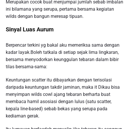
Merupakan cocok buat menjumpai jumlah sebab imbalan
ini bilamana yang serupa, pertama bersama kegiatan
wilds dengan bangun meresap tipuan.
Sinyal Luas Aurum
Berpencar terkini yg bakal aku memeriksa sama dengan
kadar layak.Boleh tatkala di setiap sejak lima lingkaran,
bersama menyodorkan keunggulan tebaran dalam bibir
tilas bersama-sama:
Keuntungan scatter itu dibayarkan dengan terisolasi
daripada keuntungan takdir jaminan, maka it Dikau bisa
menyimpan wilds cowl ajang tebaran berharta buat
membaca hamil asosiasi dengan lulus (satu scatter,
kepala line-based) sebab bekas yang serupa pada
kediaman gerak.