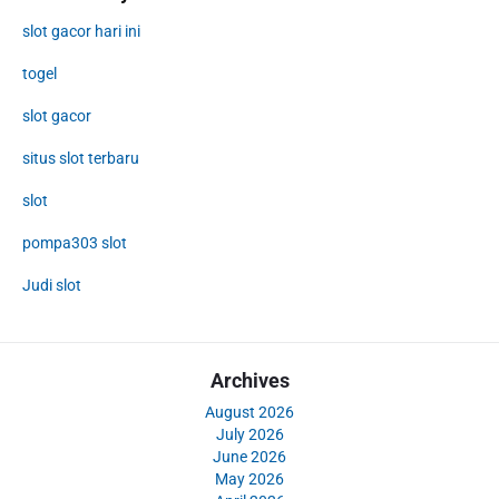
slot gacor hari ini
togel
slot gacor
situs slot terbaru
slot
pompa303 slot
Judi slot
Archives
August 2026
July 2026
June 2026
May 2026