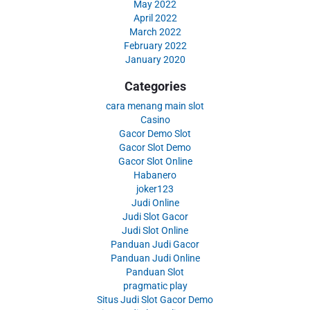
May 2022
April 2022
March 2022
February 2022
January 2020
Categories
cara menang main slot
Casino
Gacor Demo Slot
Gacor Slot Demo
Gacor Slot Online
Habanero
joker123
Judi Online
Judi Slot Gacor
Judi Slot Online
Panduan Judi Gacor
Panduan Judi Online
Panduan Slot
pragmatic play
Situs Judi Slot Gacor Demo