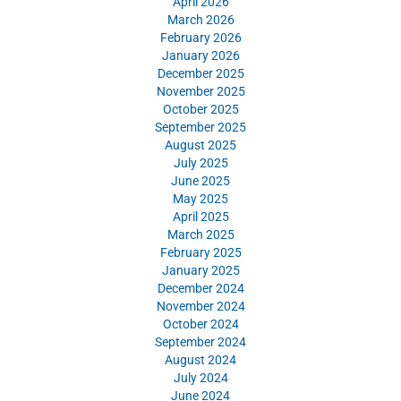
April 2026
March 2026
February 2026
January 2026
December 2025
November 2025
October 2025
September 2025
August 2025
July 2025
June 2025
May 2025
April 2025
March 2025
February 2025
January 2025
December 2024
November 2024
October 2024
September 2024
August 2024
July 2024
June 2024