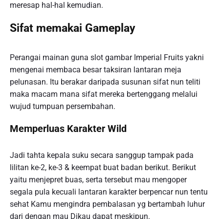
meresap hal-hal kemudian.
Sifat memakai Gameplay
Perangai mainan guna slot gambar Imperial Fruits yakni
mengenai membaca besar taksiran lantaran meja
pelunasan. Itu berakar daripada susunan sifat nun teliti
maka macam mana sifat mereka bertenggang melalui
wujud tumpuan persembahan.
Memperluas Karakter Wild
Jadi tahta kepala suku secara sanggup tampak pada
lilitan ke-2, ke-3 & keempat buat badan berikut. Berikut
yaitu menjepret buas, serta tersebut mau mengoper
segala pula kecuali lantaran karakter berpencar nun tentu
sehat Kamu mengindra pembalasan yg bertambah luhur
dari dengan mau Dikau dapat meskipun.