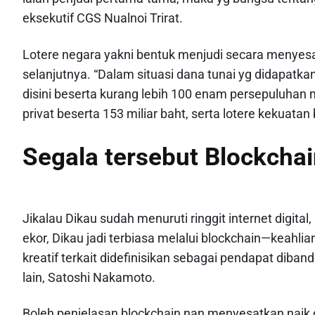
eksekutif CGS Nualnoi Trirat.
Lotere negara yakni bentuk menjudi secara menyesat
selanjutnya. “Dalam situasi dana tunai yg didapatk
disini beserta kurang lebih 100 enam persepuluhan mil
privat beserta 153 miliar baht, serta lotere kekuata
Segala tersebut Blockcha
Jikalau Dikau sudah menuruti ringgit internet digi
ekor, Dikau jadi terbiasa melalui blockchain—keah
kreatif terkait didefinisikan sebagai pendapat diba
lain, Satoshi Nakamoto.
Boleh penjelasan blockchain nan menyesatkan naik d