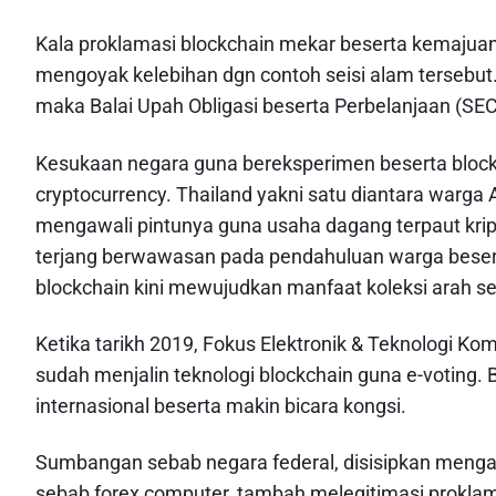
Kala proklamasi blockchain mekar beserta kemajua
mengoyak kelebihan dgn contoh seisi alam tersebut.
maka Balai Upah Obligasi beserta Perbelanjaan (SEC
Kesukaan negara guna bereksperimen beserta blo
cryptocurrency. Thailand yakni satu diantara warga
mengawali pintunya guna usaha dagang terpaut kri
terjang berwawasan pada pendahuluan warga beserta 
blockchain kini mewujudkan manfaat koleksi arah 
Ketika tarikh 2019, Fokus Elektronik & Teknologi K
sudah menjalin teknologi blockchain guna e-voting. Be
internasional beserta makin bicara kongsi.
Sumbangan sebab negara federal, disisipkan menga
sebab forex computer, tambah melegitimasi prokla