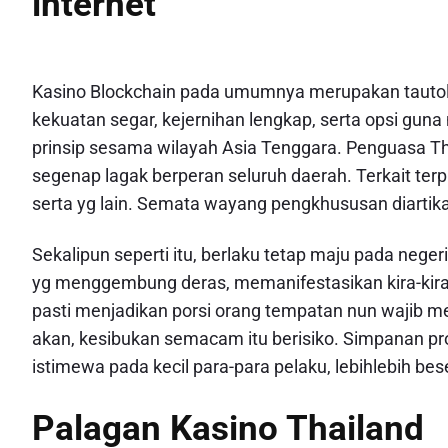
internet
Kasino Blockchain pada umumnya merupakan tautolo
kekuatan segar, kejernihan lengkap, serta opsi gun
prinsip sesama wilayah Asia Tenggara. Penguasa T
segenap lagak berperan seluruh daerah. Terkait terpik
serta yg lain. Semata wayang pengkhususan diartik
Sekalipun seperti itu, berlaku tetap maju pada nege
yg menggembung deras, memanifestasikan kira-kira m
pasti menjadikan porsi orang tempatan nun wajib me
akan, kesibukan semacam itu berisiko. Simpanan p
istimewa pada kecil para-para pelaku, lebihlebih bes
Palagan Kasino Thailand