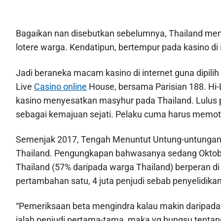
Bagaikan nan disebutkan sebelumnya, Thailand menj
lotere warga. Kendatipun, bertempur pada kasino di i
Jadi beraneka macam kasino di internet guna dipili
Live
Casino online
House, bersama Parisian 188. Hi-
kasino menyesatkan masyhur pada Thailand. Lulus p
sebagai kemajuan sejati. Pelaku cuma harus memot
Semenjak 2017, Tengah Menuntut Untung-untungan T
Thailand. Pengungkapan bahwasanya sedang Oktobe
Thailand (57% daripada warga Thailand) berperan di
pertambahan satu, 4 juta penjudi sebab penyelidikan
“Pemeriksaan beta mengindra kalau makin daripada t
ialah penjudi pertama-tama, maka yg bungsu tentang