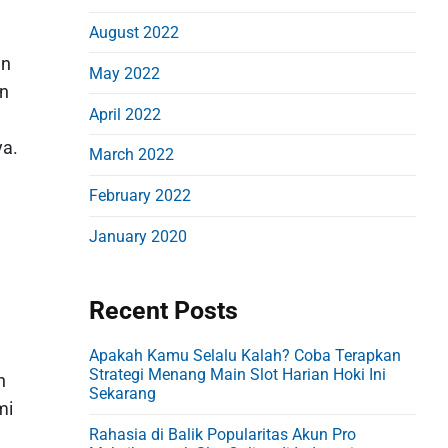
August 2022
an
May 2022
an
April 2022
ya.
March 2022
February 2022
January 2020
Recent Posts
Apakah Kamu Selalu Kalah? Coba Terapkan
Strategi Menang Main Slot Harian Hoki Ini
h
Sekarang
mi
Rahasia di Balik Popularitas Akun Pro