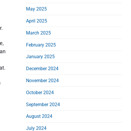
May 2025
April 2025
r.
March 2025
e,
February 2025
dan
January 2025
at.
December 2024
November 2024
n
October 2024
September 2024
August 2024
July 2024