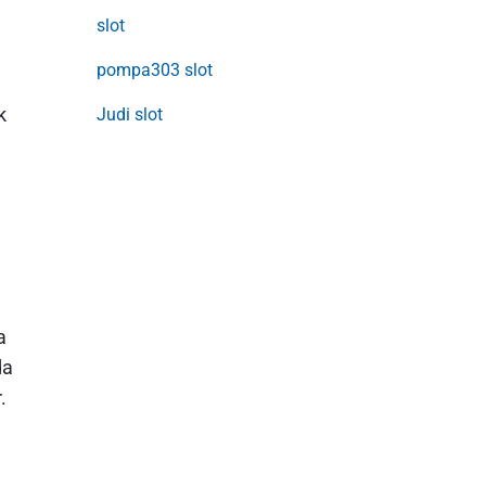
slot
pompa303 slot
k
Judi slot
a
da
.