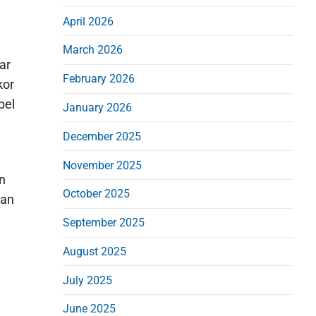
d
April 2026
e
b
March 2026
ar
a
February 2026
kor
r
pel
January 2026
December 2025
November 2025
n
October 2025
han
September 2025
August 2025
July 2025
June 2025