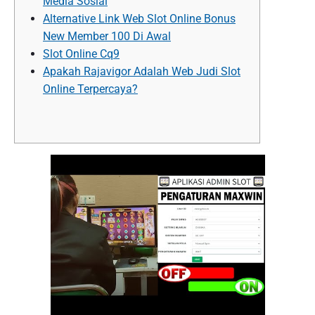
Media Sosial
Alternative Link Web Slot Online Bonus
New Member 100 Di Awal
Slot Online Cq9
Apakah Rajavigor Adalah Web Judi Slot
Online Terpercaya?