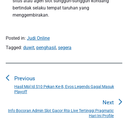
situs atau agen slot sungguh-sungguh kondang
bertindak selaku tempat taruhan yang
menggembirakan.
Posted in:
Judi Online
Tagged:
duwit
,
penghasil
,
segera
P
o
Previous
s
t
Hasil Mpl Id S10 Pekan Ke-8, Evos Legends Gagal Masuk
P
Playoff
n
r
a
e
Next
v
v
Info Bocoran Admin Slot Gacor Rtp Live Tertinggi Pragmatic
N
i
Hari Ini Profile
i
e
o
g
x