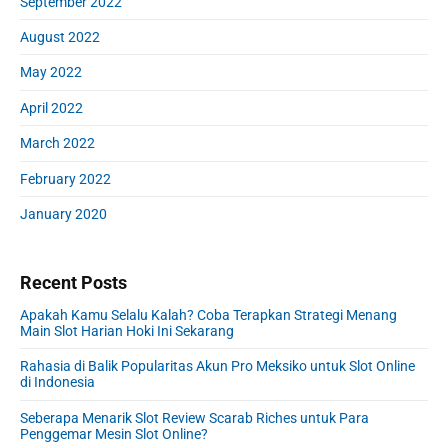
September 2022
August 2022
May 2022
April 2022
March 2022
February 2022
January 2020
Recent Posts
Apakah Kamu Selalu Kalah? Coba Terapkan Strategi Menang
Main Slot Harian Hoki Ini Sekarang
Rahasia di Balik Popularitas Akun Pro Meksiko untuk Slot Online
di Indonesia
Seberapa Menarik Slot Review Scarab Riches untuk Para
Penggemar Mesin Slot Online?