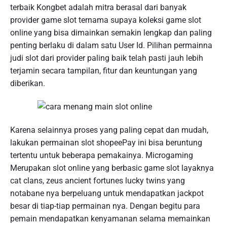
terbaik Kongbet adalah mitra berasal dari banyak
provider game slot ternama supaya koleksi game slot
online yang bisa dimainkan semakin lengkap dan paling
penting berlaku di dalam satu User Id. Pilihan permainna
judi slot dari provider paling baik telah pasti jauh lebih
terjamin secara tampilan, fitur dan keuntungan yang
diberikan.
Karena selainnya proses yang paling cepat dan mudah,
lakukan permainan slot shopeePay ini bisa beruntung
tertentu untuk beberapa pemakainya. Microgaming
Merupakan slot online yang berbasic game slot layaknya
cat clans, zeus ancient fortunes lucky twins yang
notabane nya berpeluang untuk mendapatkan jackpot
besar di tiap-tiap permainan nya. Dengan begitu para
pemain mendapatkan kenyamanan selama memainkan