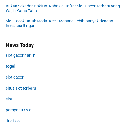
Bukan Sekadar Hoki! Ini Rahasia Daftar Slot Gacor Terbaru yang
Wajib Kamu Tahu
Slot Cocok untuk Modal Kecil: Menang Lebih Banyak dengan
Investasi Ringan
News Today
slot gacor hari ini
togel
slot gacor
situs slot terbaru
slot
pompa303 slot
Judi slot