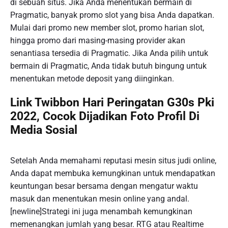
di sebuah situs. Jika Anda menentukan bermain di
Pragmatic, banyak promo slot yang bisa Anda dapatkan.
Mulai dari promo new member slot, promo harian slot,
hingga promo dari masing-masing provider akan
senantiasa tersedia di Pragmatic. Jika Anda pilih untuk
bermain di Pragmatic, Anda tidak butuh bingung untuk
menentukan metode deposit yang diinginkan.
Link Twibbon Hari Peringatan G30s Pki
2022, Cocok Dijadikan Foto Profil Di
Media Sosial
Setelah Anda memahami reputasi mesin situs judi online,
Anda dapat membuka kemungkinan untuk mendapatkan
keuntungan besar bersama dengan mengatur waktu
masuk dan menentukan mesin online yang andal.
[newline]Strategi ini juga menambah kemungkinan
memenangkan jumlah yang besar. RTG atau Realtime