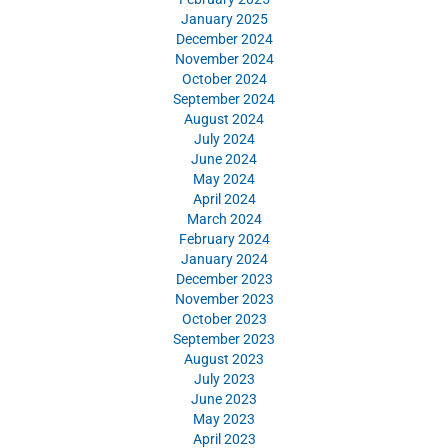
January 2025
December 2024
November 2024
October 2024
September 2024
August 2024
July 2024
June 2024
May 2024
April 2024
March 2024
February 2024
January 2024
December 2023
November 2023
October 2023
September 2023
August 2023
July 2023
June 2023
May 2023
April 2023