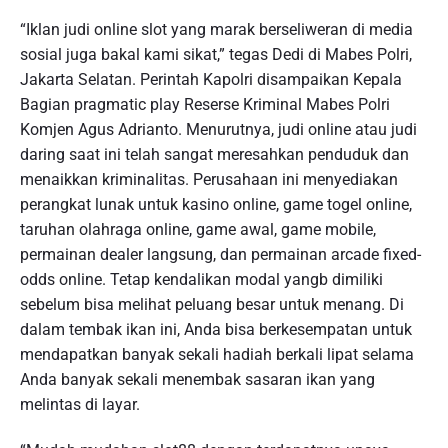
“Iklan judi online slot yang marak berseliweran di media
sosial juga bakal kami sikat,” tegas Dedi di Mabes Polri,
Jakarta Selatan. Perintah Kapolri disampaikan Kepala
Bagian pragmatic play Reserse Kriminal Mabes Polri
Komjen Agus Adrianto. Menurutnya, judi online atau judi
daring saat ini telah sangat meresahkan penduduk dan
menaikkan kriminalitas. Perusahaan ini menyediakan
perangkat lunak untuk kasino online, game togel online,
taruhan olahraga online, game awal, game mobile,
permainan dealer langsung, dan permainan arcade fixed-
odds online. Tetap kendalikan modal yangb dimiliki
sebelum bisa melihat peluang besar untuk menang. Di
dalam tembak ikan ini, Anda bisa berkesempatan untuk
mendapatkan banyak sekali hadiah berkali lipat selama
Anda banyak sekali menembak sasaran ikan yang
melintas di layar.