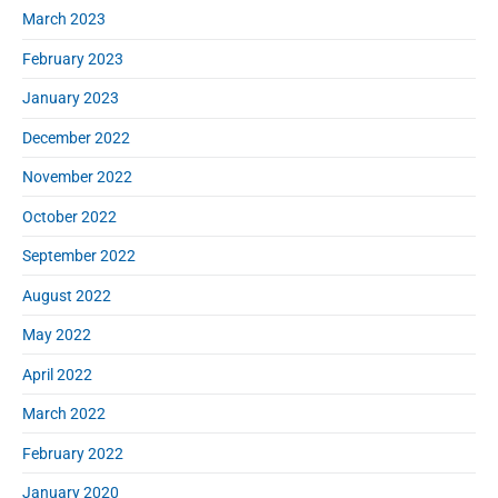
March 2023
February 2023
January 2023
December 2022
November 2022
October 2022
September 2022
August 2022
May 2022
April 2022
March 2022
February 2022
January 2020