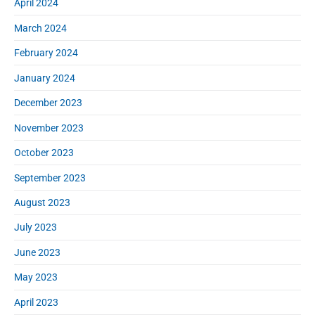
April 2024
March 2024
February 2024
January 2024
December 2023
November 2023
October 2023
September 2023
August 2023
July 2023
June 2023
May 2023
April 2023