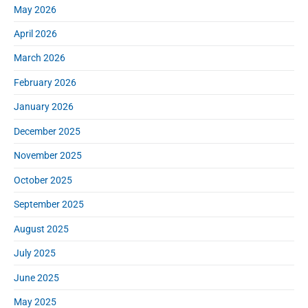
e
May 2026
b
a
April 2026
r
March 2026
February 2026
January 2026
December 2025
November 2025
October 2025
September 2025
August 2025
July 2025
June 2025
May 2025