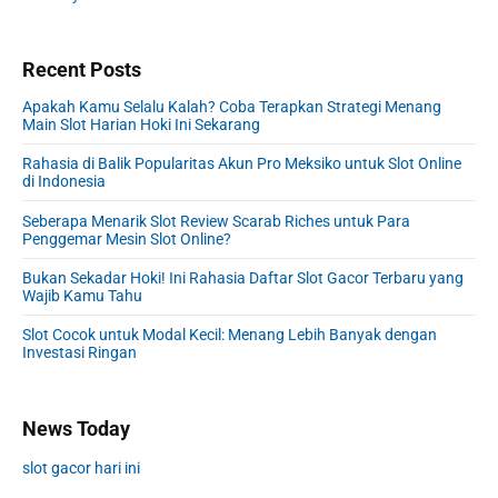
Recent Posts
Apakah Kamu Selalu Kalah? Coba Terapkan Strategi Menang
Main Slot Harian Hoki Ini Sekarang
Rahasia di Balik Popularitas Akun Pro Meksiko untuk Slot Online
di Indonesia
Seberapa Menarik Slot Review Scarab Riches untuk Para
Penggemar Mesin Slot Online?
Bukan Sekadar Hoki! Ini Rahasia Daftar Slot Gacor Terbaru yang
Wajib Kamu Tahu
Slot Cocok untuk Modal Kecil: Menang Lebih Banyak dengan
Investasi Ringan
News Today
slot gacor hari ini