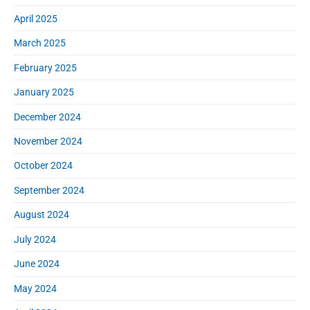
April 2025
March 2025
February 2025
January 2025
December 2024
November 2024
October 2024
September 2024
August 2024
July 2024
June 2024
May 2024