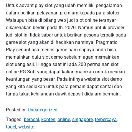
Untuk advant play slot yang udah memiliki pengalaman
dalam berikan pelayanan premium kepada para slotter.
Walaupun bisa di bilang web judi slot online teranyar
dikarenakan berdiri pada th. 2020. Namun untuk provider
judi slot ini tidak sabar untuk berikan pesona terbaik pada
game slot yang akan di hadirkan nantinya. Pragmatic
Play senantiasa merilis game baru supaya anda bisa
memainkan dulu slot demo sebelum agan memainkan
slot uang asli. Hingga saat ini ada 200 permainan slot
online PG Soft yang dapat kalian mainkan untuk mencari
keuntungan yang besar. Pada intinya website slot demo
yang kita sediakan untuk para pemain dapat santai dan
tanpa takut kehilangan duwit deposit didalam bermain.
Posted in:
Uncategorized
Tagged:
berasal
,
konten
,
online
,
singapore
,
terpercaya
,
togel
,
website