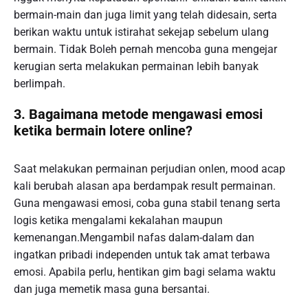
bermain-main dan juga limit yang telah didesain, serta
berikan waktu untuk istirahat sekejap sebelum ulang
bermain. Tidak Boleh pernah mencoba guna mengejar
kerugian serta melakukan permainan lebih banyak
berlimpah.
3. Bagaimana metode mengawasi emosi
ketika bermain lotere online?
Saat melakukan permainan perjudian onlen, mood acap
kali berubah alasan apa berdampak result permainan.
Guna mengawasi emosi, coba guna stabil tenang serta
logis ketika mengalami kekalahan maupun
kemenangan.Mengambil nafas dalam-dalam dan
ingatkan pribadi independen untuk tak amat terbawa
emosi. Apabila perlu, hentikan gim bagi selama waktu
dan juga memetik masa guna bersantai.