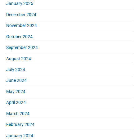
January 2025
December 2024
November 2024
October 2024
September 2024
August 2024
July 2024
June 2024
May 2024
April 2024
March 2024
February 2024
January 2024