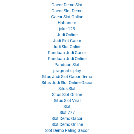
Gacor Demo Slot
Gacor Slot Demo
Gacor Slot Online
Habanero
joker123
Judi Online
Judi Slot Gacor
Judi Slot Online
Panduan Judi Gacor
Panduan Judi Online
Panduan Slot
pragmatic play
Situs Judi Slot Gacor Demo
Situs Judi Slot Online Gacor
Situs Slot
Situs Slot Online
Situs Slot Viral
Slot
Slot 777
Slot Demo Gacor
Slot Demo Online
Slot Demo Paling Gacor