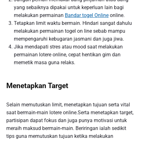
yang sebaiknya dipakai untuk keperluan lain bagi
melakukan permainan
Bandar togel Online
online.
Tetapkan limit waktu bermain. Hindari sangat dahulu
melakukan permainan togel on line sebab mampu
mempengaruhi kebugaran jasmani dan juga jiwa.
Jika mendapati stres atau mood saat melakukan
permainan lotere online, cepat hentikan gim dan
memetik masa guna relaks.
Menetapkan Target
Selain memutuskan limit, menetapkan tujuan serta vital
saat bermain-main lotere online.Serta menetapkan target,
partisipan dapat fokus dan juga punya motivasi untuk
meraih maksud bermain-main. Beriringan ialah sedikit
tips guna memutuskan tujuan ketika melakukan