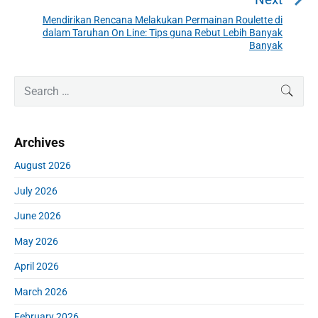
v
v
Mendirikan Rencana Melakukan Permainan Roulette di
N
i
dalam Taruhan On Line: Tips guna Rebut Lebih Banyak
i
e
Banyak
o
g
x
u
a
t
P
S
s
SEAR
t
p
r
e
p
o
i
i
a
o
m
s
o
r
s
Archives
a
t
c
n
r
t
h
:
August 2026
y
:
f
S
July 2026
o
i
r
d
June 2026
:
e
May 2026
b
a
April 2026
r
March 2026
February 2026