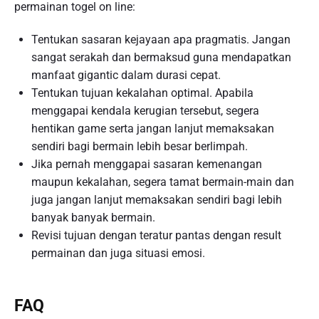
permainan togel on line:
Tentukan sasaran kejayaan apa pragmatis. Jangan
sangat serakah dan bermaksud guna mendapatkan
manfaat gigantic dalam durasi cepat.
Tentukan tujuan kekalahan optimal. Apabila
menggapai kendala kerugian tersebut, segera
hentikan game serta jangan lanjut memaksakan
sendiri bagi bermain lebih besar berlimpah.
Jika pernah menggapai sasaran kemenangan
maupun kekalahan, segera tamat bermain-main dan
juga jangan lanjut memaksakan sendiri bagi lebih
banyak banyak bermain.
Revisi tujuan dengan teratur pantas dengan result
permainan dan juga situasi emosi.
FAQ