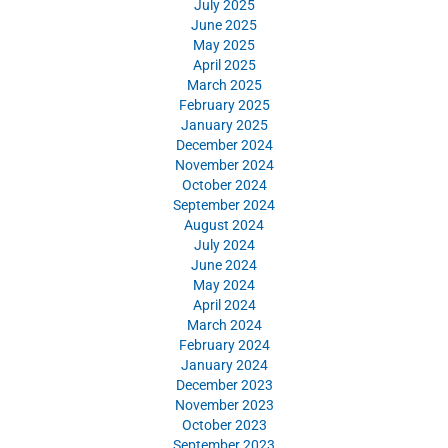
July 2025
June 2025
May 2025
April 2025
March 2025
February 2025
January 2025
December 2024
November 2024
October 2024
September 2024
August 2024
July 2024
June 2024
May 2024
April 2024
March 2024
February 2024
January 2024
December 2023
November 2023
October 2023
September 2023