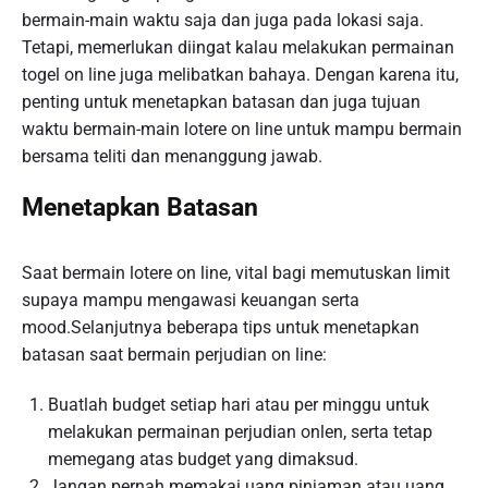
bermain-main waktu saja dan juga pada lokasi saja.
Tetapi, memerlukan diingat kalau melakukan permainan
togel on line juga melibatkan bahaya. Dengan karena itu,
penting untuk menetapkan batasan dan juga tujuan
waktu bermain-main lotere on line untuk mampu bermain
bersama teliti dan menanggung jawab.
Menetapkan Batasan
Saat bermain lotere on line, vital bagi memutuskan limit
supaya mampu mengawasi keuangan serta
mood.Selanjutnya beberapa tips untuk menetapkan
batasan saat bermain perjudian on line:
Buatlah budget setiap hari atau per minggu untuk
melakukan permainan perjudian onlen, serta tetap
memegang atas budget yang dimaksud.
Jangan pernah memakai uang pinjaman atau uang