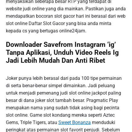
menyaksikan seberapa besar RTP yang terdapat di
website judi online yang dia mainkan. Pastikan juga anda
mendapatkan bocoran slot gacor hari ini berasal dari web
slot online Daftar Slot Gacor yang bisa anda minta
kepada cs yang bertugas online24jam.
Downloader Savefrom Instagram ‘ig’
Tanpa Aplikasi, Unduh Video Reels Ig
Jadi Lebih Mudah Dan Anti Ribet
Joker punya lebih berasal dari pada 100 tipe permainan
di serta benar-benar simpel dimainkan. Jadi peluang
untuk menjadi pemenang judi slot online jackpot paling
besar di dana joker slot tambah besar. Pragmatic Play
merupakan nama yang sudah tidak asing bagi pecinta
slot online. Game slot kondang mereka seperti Aztec
Gems, Triple Tigers, atau
Sweet Bonanza
menduduki
peringkat atas permainan slot favorit penjudi. Sebelum