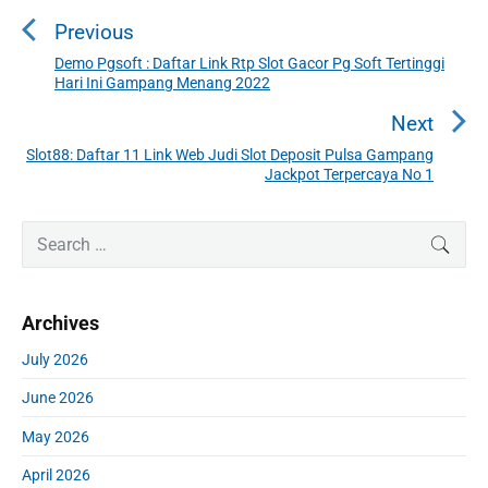
o
Previous
s
t
Demo Pgsoft : Daftar Link Rtp Slot Gacor Pg Soft Tertinggi
P
Hari Ini Gampang Menang 2022
n
r
a
e
Next
v
v
Slot88: Daftar 11 Link Web Judi Slot Deposit Pulsa Gampang
N
i
Jackpot Terpercaya No 1
i
e
o
g
x
u
P
S
a
t
SEAR
r
s
e
t
p
i
a
p
o
i
m
r
o
s
Archives
a
o
c
s
r
t
h
n
July 2026
t
y
:
f
S
:
June 2026
o
i
r
d
May 2026
:
e
April 2026
b