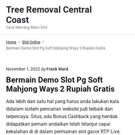
S
Tree Removal Central
k
Coast
i
p
Cara Menang Main Slot
t
o
Home
Slot Online
c
Bermain Demo Slot Pg Soft Mahjong Ways 2 Rupiah Gratis
o
n
November 1, 2022
by
Frank Ward
t
Bermain Demo Slot Pg Soft
e
n
Mahjong Ways 2 Rupiah Gratis
t
Ada lebih dari satu hal yang harus anda lakukan kala
didalam sistem pencarian website judi terbaik dan
terpercaya. Situs, ada Bonus Cashback yang hendak
didapatkan pemain andaikan telah telanjur capai
kekalahan di di dalam permainan slot gacor RTP Live.