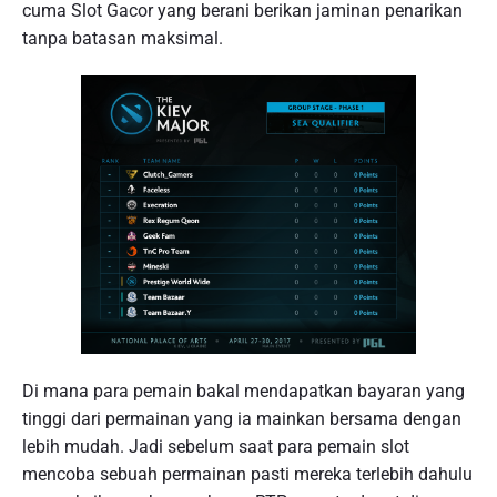
cuma Slot Gacor yang berani berikan jaminan penarikan
tanpa batasan maksimal.
Di mana para pemain bakal mendapatkan bayaran yang
tinggi dari permainan yang ia mainkan bersama dengan
lebih mudah. Jadi sebelum saat para pemain slot
mencoba sebuah permainan pasti mereka terlebih dahulu