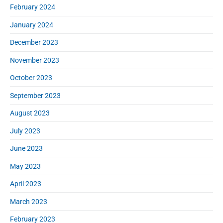
February 2024
January 2024
December 2023
November 2023
October 2023
September 2023
August 2023
July 2023
June 2023
May 2023
April 2023
March 2023
February 2023