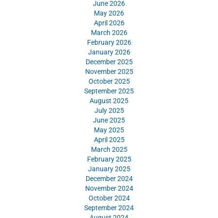
June 2026
May 2026
April 2026
March 2026
February 2026
January 2026
December 2025
November 2025
October 2025
September 2025
August 2025
July 2025
June 2025
May 2025
April 2025
March 2025
February 2025
January 2025
December 2024
November 2024
October 2024
September 2024
August 2024