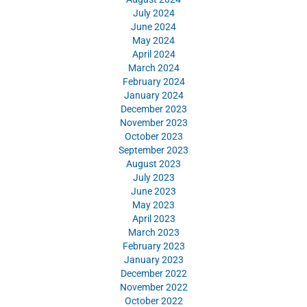
July 2024
June 2024
May 2024
April 2024
March 2024
February 2024
January 2024
December 2023
November 2023
October 2023
September 2023
August 2023
July 2023
June 2023
May 2023
April 2023
March 2023
February 2023
January 2023
December 2022
November 2022
October 2022