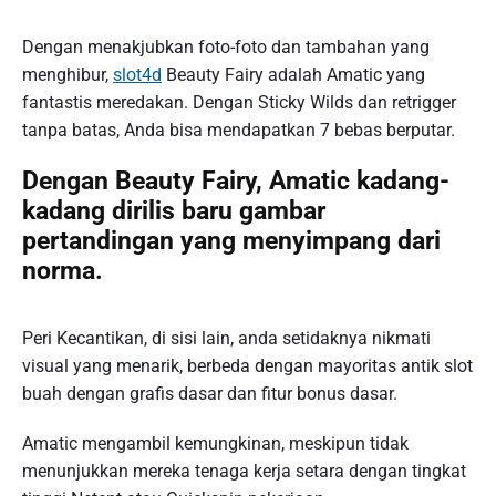
Dengan menakjubkan foto-foto dan tambahan yang
menghibur,
slot4d
Beauty Fairy adalah Amatic yang
fantastis meredakan. Dengan Sticky Wilds dan retrigger
tanpa batas, Anda bisa mendapatkan 7 bebas berputar.
Dengan Beauty Fairy, Amatic kadang-
kadang dirilis baru gambar
pertandingan yang menyimpang dari
norma.
Peri Kecantikan, di sisi lain, anda setidaknya nikmati
visual yang menarik, berbeda dengan mayoritas antik slot
buah dengan grafis dasar dan fitur bonus dasar.
Amatic mengambil kemungkinan, meskipun tidak
menunjukkan mereka tenaga kerja setara dengan tingkat