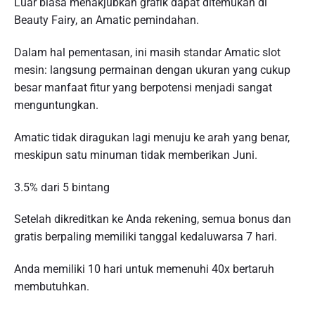
Luar biasa menakjubkan grafik dapat ditemukan di
Beauty Fairy, an Amatic pemindahan.
Dalam hal pementasan, ini masih standar Amatic slot
mesin: langsung permainan dengan ukuran yang cukup
besar manfaat fitur yang berpotensi menjadi sangat
menguntungkan.
Amatic tidak diragukan lagi menuju ke arah yang benar,
meskipun satu minuman tidak memberikan Juni.
3.5% dari 5 bintang
Setelah dikreditkan ke Anda rekening, semua bonus dan
gratis berpaling memiliki tanggal kedaluwarsa 7 hari.
Anda memiliki 10 hari untuk memenuhi 40x bertaruh
membutuhkan.