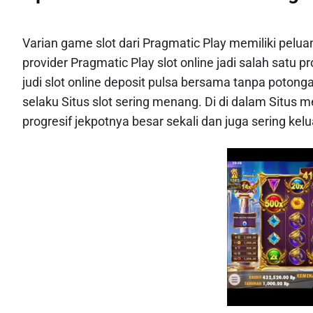
Varian game slot dari Pragmatic Play memiliki pelu
provider Pragmatic Play slot online jadi salah satu p
judi slot online deposit pulsa bersama tanpa poton
selaku Situs slot sering menang. Di di dalam Situs m
progresif jekpotnya besar sekali dan juga sering k