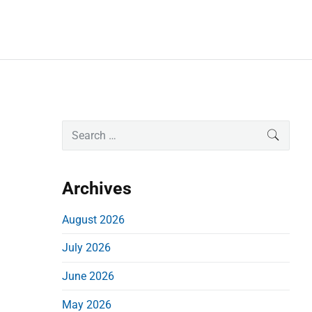
P
S
SEARC
e
r
a
i
r
Archives
m
c
a
h
August 2026
r
f
July 2026
o
y
r
S
June 2026
:
i
May 2026