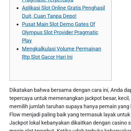
Aplikasi Slot Online Gratis Penghasil
Duit, Cuan Tanpa Depo!
Pusat Main Slot Demo Gates Of
Olympus Slot Provider Pragmatic
Play
Mengkalkulasi Volume Permainan
Rtp Slot Gacor Hari Ini
Dikatakan bahwa bersama dengan cara ini, Anda dapa
tepercaya untuk memenangkan jackpot besar, kecil, 
memilih jumlah taruhan supaya hanya pemain yang bi
Flow menjadi paling baik yang termasuk layak untuk d
Jackpot lokal kebanyakan dikaitkan dengan casino s
mesin slot tersebut. Ketika udah terbuka kebanyak