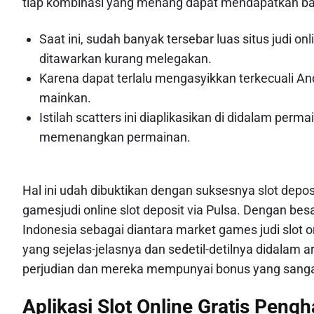
tiap kombinasi yang menang dapat mendapatkan ba
Saat ini, sudah banyak tersebar luas situs judi o
ditawarkan kurang melegakan.
Karena dapat terlalu mengasyikkan terkecuali A
mainkan.
Istilah scatters ini diaplikasikan di didalam per
memenangkan permainan.
Hal ini udah dibuktikan dengan suksesnya slot depo
gamesjudi online slot deposit via Pulsa. Dengan bes
Indonesia sebagai diantara market games judi slot on
yang sejelas-jelasnya dan sedetil-detilnya didalam
perjudian dan mereka mempunyai bonus yang sangat
Aplikasi Slot Online Gratis Peng