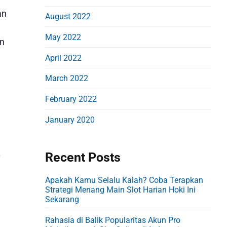
an
August 2022
May 2022
an
April 2022
March 2022
February 2022
January 2020
.
Recent Posts
Apakah Kamu Selalu Kalah? Coba Terapkan
Strategi Menang Main Slot Harian Hoki Ini
Sekarang
Rahasia di Balik Popularitas Akun Pro