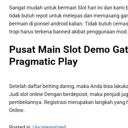
Sangat mudah untuk bermain Slot hari ini dan kami 
tidak butuh repot untuk melepas dan memasang game
bermain di ponsel android kalian. Tidak butuh cema
tropi harus terkena banned akibat penggunaan mod.
Pusat Main Slot Demo Gat
Pragmatic Play
Setelah daftar betting daring, maka Anda bisa lakuka
Judi slot online Dengan berdeposit, maka penjudi j
pembeliannya. Registrasi merupakan langkah yang ha
Online.
Posted in:
Uncategorized