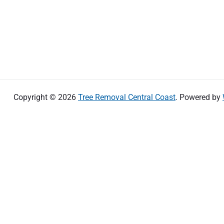
s
a
t
t
:
i
o
n
Copyright © 2026
Tree Removal Central Coast
. Powered by