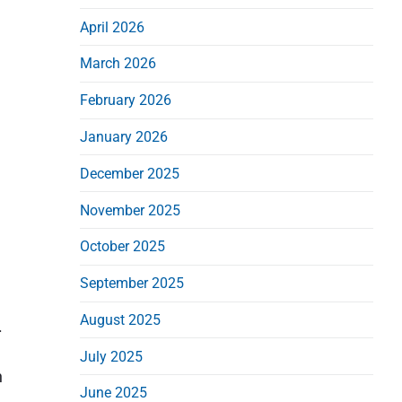
d
April 2026
e
b
March 2026
a
February 2026
r
January 2026
December 2025
November 2025
October 2025
September 2025
August 2025
.
July 2025
n
June 2025