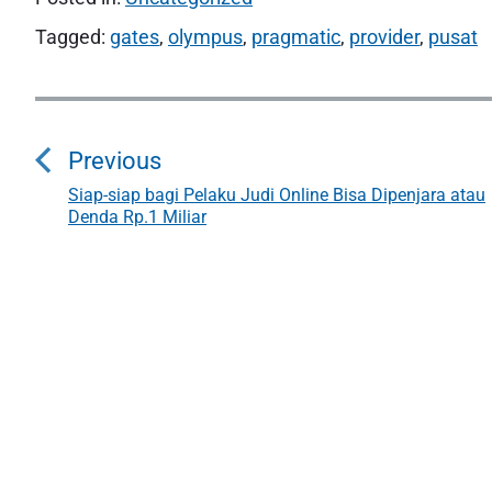
Tagged:
gates
,
olympus
,
pragmatic
,
provider
,
pusat
P
o
Previous
s
Siap-siap bagi Pelaku Judi Online Bisa Dipenjara atau
P
Denda Rp.1 Miliar
r
t
e
n
v
i
a
o
v
u
s
i
p
g
o