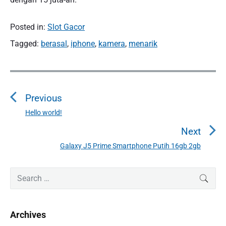
Posted in:
Slot Gacor
Tagged:
berasal
,
iphone
,
kamera
,
menarik
P
o
Previous
s
t
Hello world!
P
n
r
Next
a
e
Galaxy J5 Prime Smartphone Putih 16gb 2gb
N
v
v
e
i
i
P
x
S
SEAR
o
g
r
e
t
u
a
i
a
p
s
m
t
r
o
Archives
a
p
c
i
s
r