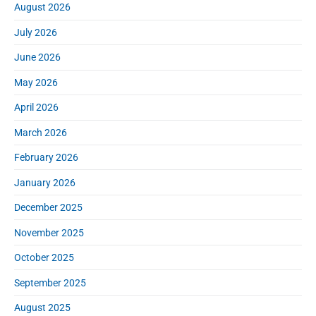
o
h
August 2026
o
y
t
f
s
S
n
:
July 2026
o
t
i
r
:
d
June 2026
:
e
May 2026
b
a
April 2026
r
March 2026
February 2026
January 2026
December 2025
November 2025
October 2025
September 2025
August 2025