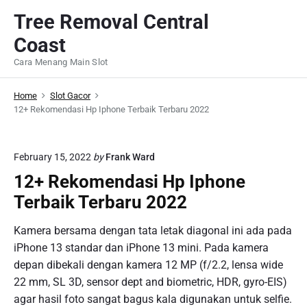
S
Tree Removal Central
k
Coast
i
p
Cara Menang Main Slot
t
o
Home
Slot Gacor
c
12+ Rekomendasi Hp Iphone Terbaik Terbaru 2022
o
n
February 15, 2022
by
Frank Ward
t
12+ Rekomendasi Hp Iphone
e
n
Terbaik Terbaru 2022
t
Kamera bersama dengan tata letak diagonal ini ada pada
iPhone 13 standar dan iPhone 13 mini. Pada kamera
depan dibekali dengan kamera 12 MP (f/2.2, lensa wide
22 mm, SL 3D, sensor dept and biometric, HDR, gyro-EIS)
agar hasil foto sangat bagus kala digunakan untuk selfie.